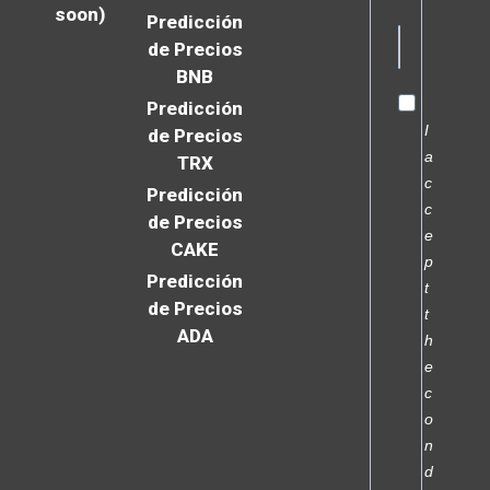
soon)
Predicción
de Precios
BNB
Predicción
I
de Precios
a
TRX
c
Predicción
c
de Precios
e
CAKE
p
Predicción
t
de Precios
t
ADA
h
e
c
o
n
d