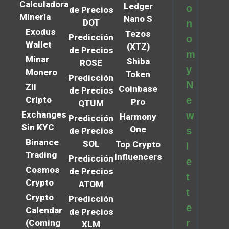
Calculadora
Ledger
o
de Precios
Minería
Nano S
DOT
n
Exodus
Tezos
Predicción
o
Wallet
(XTZ)
de Precios
m
Minar
Shiba
ROSE
y
Monero
Token
Predicción
N
Zil
Coinbase
de Precios
Cripto
e
Pro
QTUM
Exchanges
w
Harmony
Predicción
Sin KYC
One
s
de Precios
Binance
SOL
Top Crypto
l
Trading
Influencers
Predicción
e
Cosmos
de Precios
t
Crypto
ATOM
t
Crypto
Predicción
e
Calendar
de Precios
r
(Coming
XLM