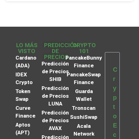
LO MÁS
PREDICCIÓN
CRYPTO
VISTO
DE
101
PRECIOS
Cardano
PancakeBunny
Predicción
(ADA)
Finance
C
de Precios
IDEX
PancakeSwap
r
SHIB
Crypto
Finance
y
Predicción
Token
Guarda
de Precios
p
Swap
Wallet
LUNA
t
Curve
Tronscan
Predicción
Finance
o
SushiSwap
de Precios
Aptos
E
Acala
AVAX
(APT)
Network
c
Predicción