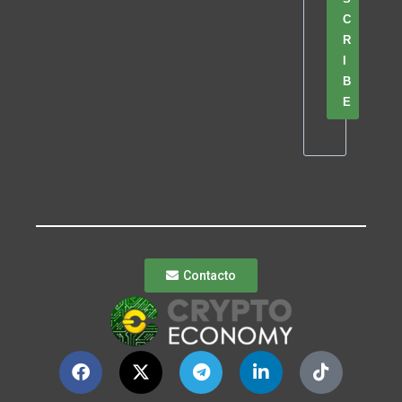
C
R
I
B
E
Contacto