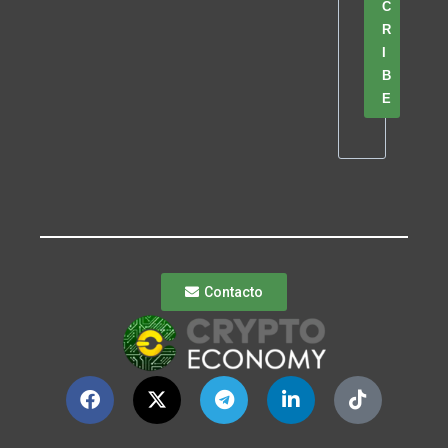
C
R
I
B
E
Contacto