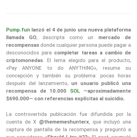
Pump.fun
lanzó el 4 de junio una nueva plataforma
llamada GO
, descripta como un
mercado de
recompensas
donde cualquier persona puede pagar a
desconocidos para
completar tareas a cambio de
criptomonedas
. El lema elegido para el producto,
«Pay ANYONE to do ANYTHING», resume su
concepción y también su problema: pocas horas
después del lanzamiento,
un usuario publicó una
recompensa de 10.000
SOL
—aproximadamente
$690.000— con referencias explícitas al suicidio.
La controvertida publicación fue difundida por la
cuenta de X
@thememeshunterx
, que incluyó una
captura de pantalla de la recompensa y preguntó a
sus seguidores
«Should I try it??»
El post acumuló