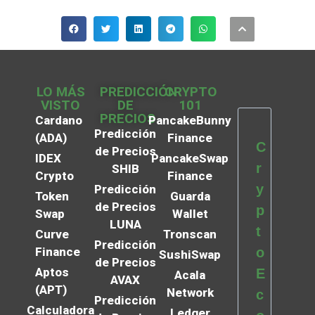
LO MÁS
PREDICCIÓN
CRYPTO
VISTO
DE
101
PRECIOS
Cardano
PancakeBunny
Predicción
(ADA)
Finance
C
de Precios
IDEX
PancakeSwap
r
SHIB
Crypto
Finance
y
Predicción
Token
Guarda
de Precios
p
Swap
Wallet
LUNA
t
Curve
Tronscan
Predicción
Finance
o
SushiSwap
de Precios
Aptos
E
Acala
AVAX
(APT)
Network
c
Predicción
Calculadora
Ledger