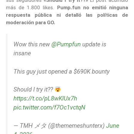
más de 1.800 likes.
Pump.fun no emitió ninguna
respuesta pública ni detalló las políticas de
moderación para GO.
Wow this new
@Pumpfun
update is
insane
This guy just opened a $690K bounty
Should I try it??
https://t.co/pL8wKlUx7h
pic.twitter.com/f7Oc1vctqN
— TMH メタ (@thememeshunterx)
June