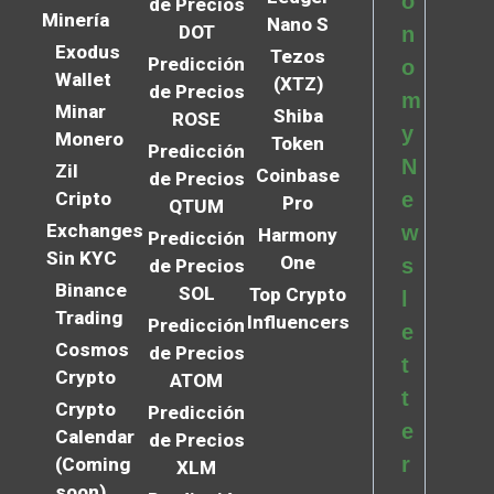
o
de Precios
Minería
Nano S
DOT
n
Exodus
Tezos
Predicción
o
Wallet
(XTZ)
de Precios
m
Minar
Shiba
ROSE
y
Monero
Token
Predicción
N
Zil
Coinbase
de Precios
Cripto
e
Pro
QTUM
Exchanges
w
Harmony
Predicción
Sin KYC
One
s
de Precios
Binance
SOL
Top Crypto
l
Trading
Influencers
Predicción
e
Cosmos
de Precios
t
Crypto
ATOM
t
Crypto
Predicción
e
Calendar
de Precios
r
(Coming
XLM
soon)