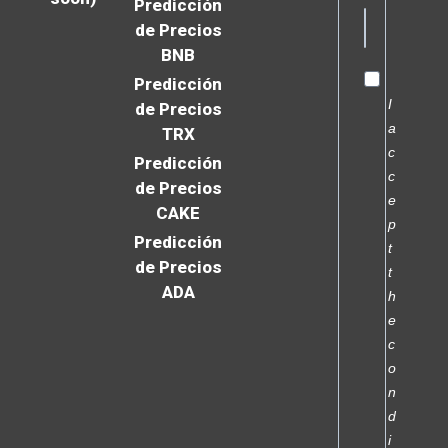
Predicción
de Precios
BNB
Predicción
I
de Precios
a
TRX
c
Predicción
c
de Precios
e
CAKE
p
Predicción
t
de Precios
t
ADA
h
e
c
o
n
d
i