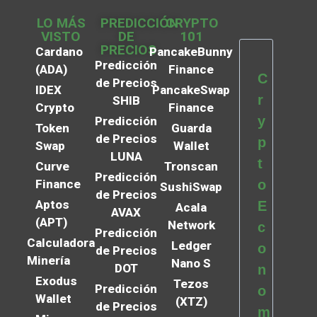
LO MÁS
PREDICCIÓN
CRYPTO
VISTO
DE
101
PRECIOS
Cardano
PancakeBunny
Predicción
(ADA)
Finance
C
de Precios
IDEX
PancakeSwap
r
SHIB
Crypto
Finance
y
Predicción
Token
Guarda
de Precios
p
Swap
Wallet
LUNA
t
Curve
Tronscan
Predicción
Finance
o
SushiSwap
de Precios
Aptos
E
Acala
AVAX
(APT)
Network
c
Predicción
Calculadora
Ledger
o
de Precios
Minería
Nano S
DOT
n
Exodus
Tezos
Predicción
o
Wallet
(XTZ)
de Precios
m