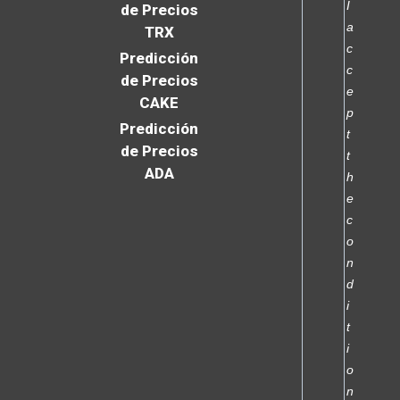
I
de Precios
a
TRX
c
Predicción
c
de Precios
e
CAKE
p
Predicción
t
de Precios
t
ADA
h
e
c
o
n
d
i
t
i
o
n