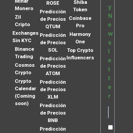
Minar
Shiba
ROSE
y
Monero
Token
Predicción
N
Zil
Coinbase
de Precios
Cripto
e
Pro
QTUM
Exchanges
w
Harmony
Predicción
Sin KYC
One
s
de Precios
Binance
SOL
Top Crypto
l
Trading
Influencers
Predicción
e
Cosmos
de Precios
t
Crypto
ATOM
t
Crypto
Predicción
e
Calendar
de Precios
r
(Coming
XLM
soon)
Predicción
de Precios
BNB
Predicción