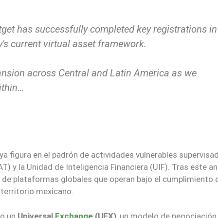
get has successfully completed key registrations in
's current virtual asset framework.
ansion across Central and Latin America as we
ithin…
a figura en el padrón de actividades vulnerables supervisa
T) y la Unidad de Inteligencia Financiera (UIF). Tras este an
 de plataformas globales que operan bajo el cumplimiento 
territorio mexicano.
mo un
Universal
Exchange
(UEX)
, un modelo de negociación