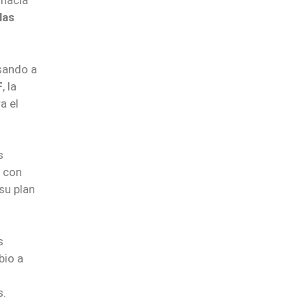
 hacia
las
sando a
F
, la
a el
s
n con
su plan
s
bio a
s.