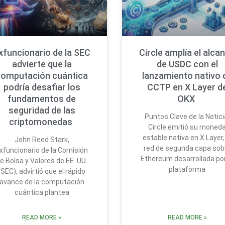
xfuncionario de la SEC
Circle amplía el alca
advierte que la
de USDC con el
computación cuántica
lanzamiento nativo 
podría desafiar los
CCTP en X Layer d
fundamentos de
OKX
seguridad de las
Puntos Clave de la Notici
criptomonedas
Circle emitió su moned
estable nativa en X Layer,
John Reed Stark,
red de segunda capa sob
xfuncionario de la Comisión
Ethereum desarrollada por
e Bolsa y Valores de EE. UU.
plataforma
(SEC), advirtió que el rápido
avance de la computación
cuántica plantea
READ MORE »
READ MORE »