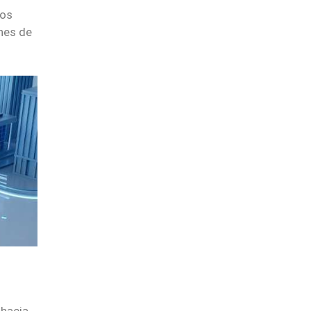
os
nes de