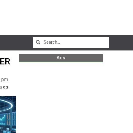
Ads
NER
5 pm
a en