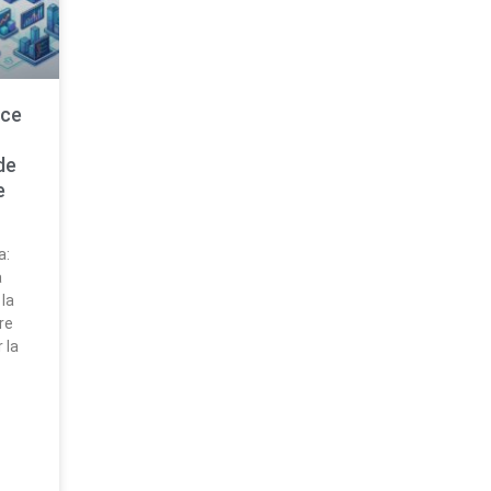
nce
de
e
a:
a
 la
re
 la