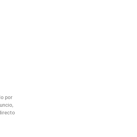
do por
uncio,
directo