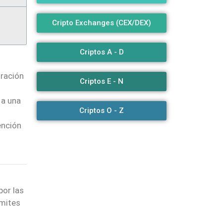
Cripto Exchanges (CEX/DEX)
Criptos A - D
tración
Criptos E - N
 a una
Criptos O - Z
ención
por las
ámites