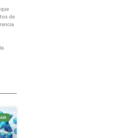
 que
atos de
rencia
la
AIN