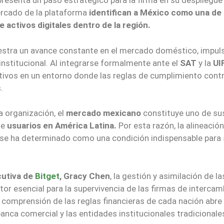
presenta un paso estratégico para la firma en su despliegue
mercado de la plataforma
identifican a México como una de 
activos digitales dentro de la región.
muestra un avance constante en el mercado doméstico, impul
institucional. Al integrarse formalmente ante el
SAT
y la
UI
ivos en un entorno donde las reglas de cumplimiento contr
.
a organización, el
mercado mexicano
constituye uno de su
de
usuarios en América Latina.
Por esta razón, la alineació
s se ha determinado como una condición indispensable para 
cutiva de
Bitget
, Gracy Chen
, la gestión y asimilación de la
or esencial para la supervivencia de las firmas de intercam
la comprensión de las reglas financieras de cada nación abre
nca comercial y las entidades institucionales tradicionale