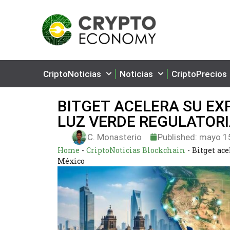
CriptoNoticias
Noticias
CriptoPrecios
BITGET ACELERA SU EX
LUZ VERDE REGULATOR
C. Monasterio
Published:
mayo 15
Home
-
CriptoNoticias Blockchain
-
Bitget ac
México