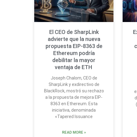
El CEO de SharpLink
E
advierte que la nueva
propuesta EIP-8363 de
Ethereum podría
debilitar la mayor
ventaja de ETH
Joseph Chalom, CEO de
SharpLink y exdirectivo de
BlackRock, mostró su rechazo
e
a la propuesta de mejora EIP-
d
8363 en Ethereum. Esta
iniciativa, denominada
«Tapered Issuance
READ MORE »