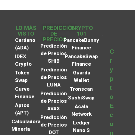
LO MÁS
PREDICCIÓN
CRYPTO
VISTO
DE
101
PRECIOS
Cardano
PancakeBunny
Predicción
(ADA)
Finance
C
de Precios
IDEX
PancakeSwap
r
SHIB
Crypto
Finance
y
Predicción
Token
Guarda
de Precios
p
Swap
Wallet
LUNA
t
Curve
Tronscan
Predicción
Finance
o
SushiSwap
de Precios
Aptos
E
Acala
AVAX
(APT)
Network
c
Predicción
Calculadora
Ledger
o
de Precios
Minería
Nano S
DOT
n