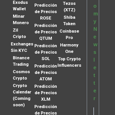
Exodus
Tezos
Predicción
o
Wallet
(XTZ)
de Precios
m
Minar
Shiba
ROSE
y
Monero
Token
Predicción
N
Zil
Coinbase
de Precios
Cripto
e
Pro
QTUM
Exchanges
w
Harmony
Predicción
Sin KYC
One
s
de Precios
Binance
SOL
Top Crypto
l
Trading
Influencers
Predicción
e
Cosmos
de Precios
t
Crypto
ATOM
t
Crypto
Predicción
e
Calendar
de Precios
r
(Coming
XLM
soon)
Predicción
de Precios