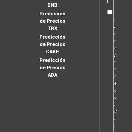
BNB
Predicción
I
de Precios
a
TRX
c
Predicción
c
de Precios
e
CAKE
p
Predicción
t
de Precios
t
ADA
h
e
c
o
n
d
i
t