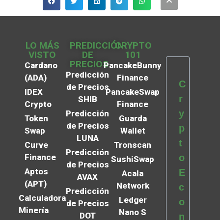
LO MÁS
PREDICCIÓN
CRYPTO
VISTO
DE
101
PRECIOS
Cardano
PancakeBunny
Predicción
(ADA)
Finance
C
de Precios
IDEX
PancakeSwap
r
SHIB
Crypto
Finance
y
Predicción
Token
Guarda
de Precios
p
Swap
Wallet
LUNA
t
Curve
Tronscan
Predicción
Finance
o
SushiSwap
de Precios
Aptos
E
Acala
AVAX
(APT)
Network
c
Predicción
Calculadora
Ledger
o
de Precios
Minería
Nano S
DOT
n