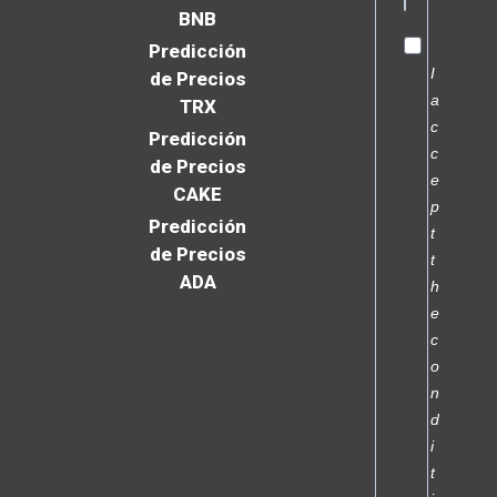
BNB
Predicción
I
de Precios
a
TRX
c
Predicción
c
de Precios
e
CAKE
p
Predicción
t
de Precios
t
ADA
h
e
c
o
n
d
i
t