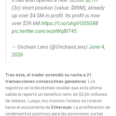
It has also opened a new 50,000
$ETH
(3x) short position (value: $89M), already
up over $4.5M in profit. Its profit is now
over $39.6M.
https://t.co/ohgVO05G88
pic.twitter.com/wzeWq8tT45
— Onchain Lens (@OnchainLens)
June 4,
2026
Tras esta, el trader extendió su racha a 21
transacciones consecutivas ganadoras
. Los
registros en la blockchain revelan que esta última
salida le reportó un beneficio neto de $3,56 millones
de dólares. Luego, los mismos fondos se rotaron
hacia el ecosistema de
Ethereum
. La proliferación de
rendimientos positivos para las posiciones cortas