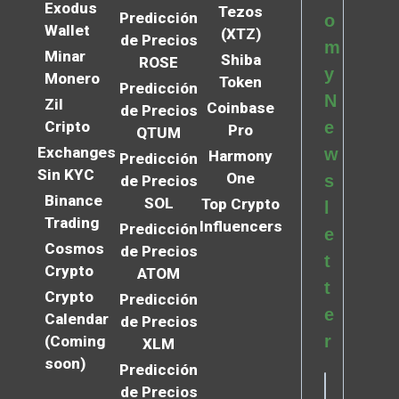
Exodus
Tezos
Predicción
o
Wallet
(XTZ)
de Precios
m
Minar
Shiba
ROSE
y
Monero
Token
Predicción
N
Zil
Coinbase
de Precios
Cripto
e
Pro
QTUM
Exchanges
w
Harmony
Predicción
Sin KYC
One
s
de Precios
Binance
SOL
Top Crypto
l
Trading
Influencers
Predicción
e
Cosmos
de Precios
t
Crypto
ATOM
t
Crypto
Predicción
e
Calendar
de Precios
r
(Coming
XLM
soon)
Predicción
de Precios