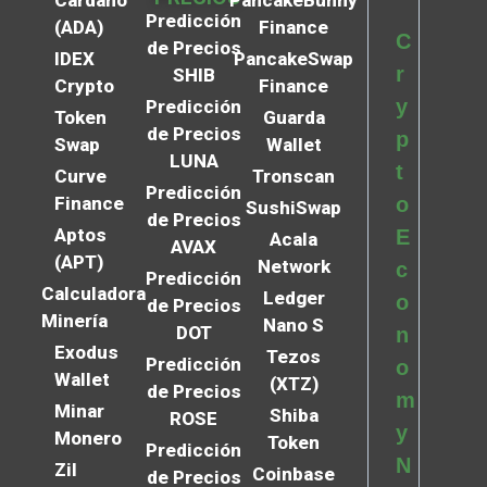
Predicción
(ADA)
Finance
C
de Precios
IDEX
PancakeSwap
r
SHIB
Crypto
Finance
y
Predicción
Token
Guarda
de Precios
p
Swap
Wallet
LUNA
t
Curve
Tronscan
Predicción
Finance
o
SushiSwap
de Precios
Aptos
E
Acala
AVAX
(APT)
Network
c
Predicción
Calculadora
Ledger
o
de Precios
Minería
Nano S
DOT
n
Exodus
Tezos
Predicción
o
Wallet
(XTZ)
de Precios
m
Minar
Shiba
ROSE
y
Monero
Token
Predicción
N
Zil
Coinbase
de Precios