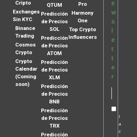
Cripto
e
Pro
QTUM
Exchanges
w
Harmony
Predicción
Sin KYC
One
s
de Precios
Binance
SOL
Top Crypto
l
Trading
Influencers
Predicción
e
Cosmos
de Precios
t
Crypto
ATOM
t
Crypto
Predicción
e
Calendar
de Precios
r
(Coming
XLM
soon)
Predicción
de Precios
BNB
Predicción
I
de Precios
a
TRX
c
Predicción