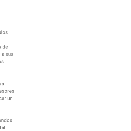
ulos
s de
C
a sus
os
us
sesores
car un
fondos
tal