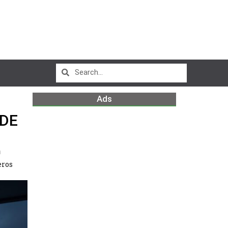
Ads
 DE
m
eros