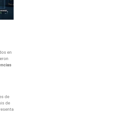
dos en
eron
encias
es de
sis de
presenta