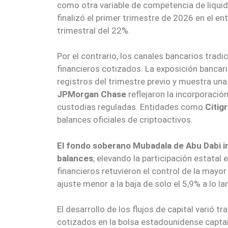
como otra variable de competencia de liquidez
finalizó el primer trimestre de 2026 en el en
trimestral del 22%.
Por el contrario, los canales bancarios tradi
financieros cotizados. La exposición bancar
registros del trimestre previo y muestra un
JPMorgan Chas
e
reflejaron la incorporació
custodias reguladas. Entidades como
Citig
balances oficiales de criptoactivos.
El fondo soberano Mubadala de Abu Dabi
i
balances
, elevando la participación estata
financieros retuvieron el control de la mayor
ajuste menor a la baja de solo el 5,9% a lo l
El desarrollo de los flujos de capital varió t
cotizados en la bolsa estadounidense capt