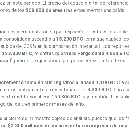
 en este período. El precio del activo digital de referencia
torno de los
$68.000 dólares
tras experimentar una caída
cionales incrementaron su participación directa en los vehíc
ia consolidada ascendió a
15.200 BTC
, cifra que duplica los
a subida del 339% en la comparación interanual. Los reporte
n de
3.000
BTC
, mientras que
Wells Fargo sumó 4.000 BT
roup
figuraron de igual modo por primera vez dentro de est
ncrementó también sus registros al añadir 1.100 BTC a s
l en estos instrumentos a un estimado de
8.300 BTC
. Los a
 cuota institucional con 150.300 BTC bajo gestión, tras apli
argo de los tres primeros meses del año.
ras el cierre del trimestre objeto de análisis, puesto que los 
aron
$2.300 millones de dólares netos en ingresos de capi