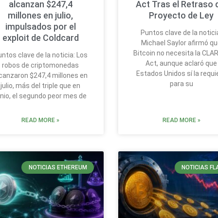
alcanzan $247,4
Act Tras el Retraso 
millones en julio,
Proyecto de Ley
impulsados por el
Puntos clave de la notici
exploit de Coldcard
Michael Saylor afirmó q
Bitcoin no necesita la CLA
ntos clave de la noticia: Los
Act, aunque aclaró que
robos de criptomonedas
Estados Unidos sí la requi
canzaron $247,4 millones en
para su
julio, más del triple que en
unio, el segundo peor mes de
READ MORE »
READ MORE »
NOTICIAS ETHEREUM
NOTICIAS FL