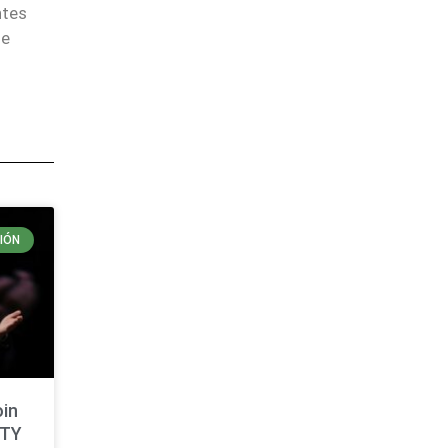
ntes
de
IÓN
oin
ITY