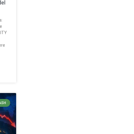
del
a:
ue
RITY
ere
ASH