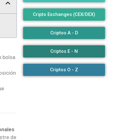
Cripto Exchanges (CEX/DEX)
Criptos A - D
Criptos E - N
n bolsa
Criptos O - Z
osición
ue
onales
stre de