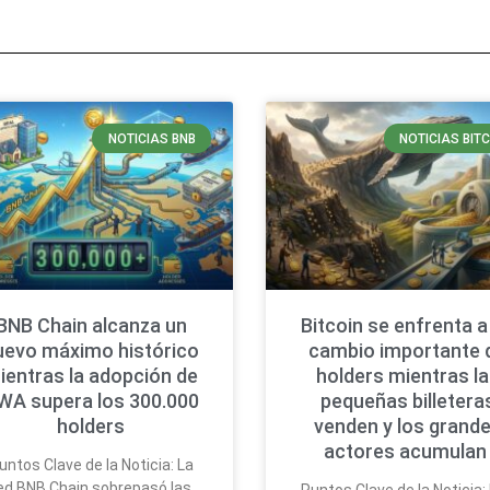
NOTICIAS BNB
NOTICIAS BIT
BNB Chain alcanza un
Bitcoin se enfrenta a
uevo máximo histórico
cambio importante 
ientras la adopción de
holders mientras l
WA supera los 300.000
pequeñas billetera
holders
venden y los grand
actores acumula
untos Clave de la Noticia: La
ed BNB Chain sobrepasó las
Puntos Clave de la Noticia: