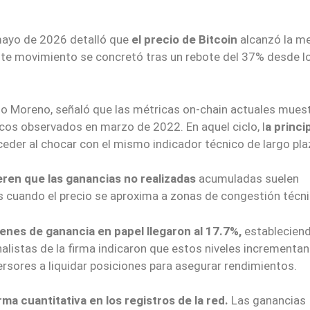
 mayo de 2026 detalló que
el precio de Bitcoin
alcanzó la m
ste movimiento se concretó tras un rebote del 37% desde l
ulio Moreno, señaló que las métricas on-chain actuales mues
os observados en marzo de 2022. En aquel ciclo, l
a princi
ceder al chocar con el mismo indicador técnico de largo pla
eren que las ganancias no realizadas
acumuladas suelen
s cuando el precio se aproxima a zonas de congestión técni
genes de ganancia en papel llegaron al 17.7%,
estableciend
alistas de la firma indicaron que estos niveles incrementan
ersores a liquidar posiciones para asegurar rendimientos.
ma cuantitativa en los registros de la red.
Las ganancias