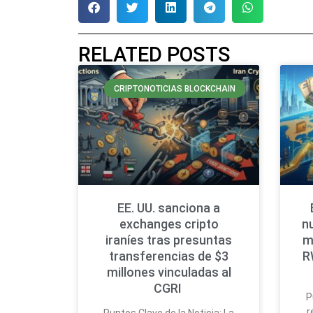
RELATED POSTS
CRIPTONOTICIAS BLOCKCHAIN
EE. UU. sanciona a
exchanges cripto
n
iraníes tras presuntas
m
transferencias de $3
R
millones vinculadas al
CGRI
P
r
Puntos Clave de la Noticia: La