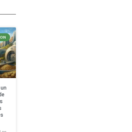
COIN
 un
de
as
s
es
n
 Las