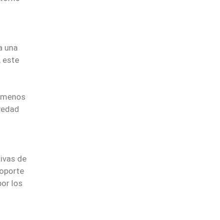
a una
, este
e menos
vedad
ivas de
soporte
por los