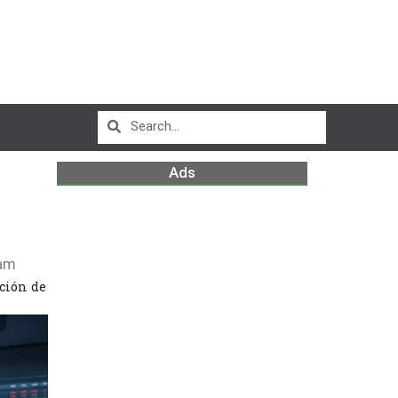
Ads
am
ación de