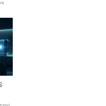
fra
S
tornó