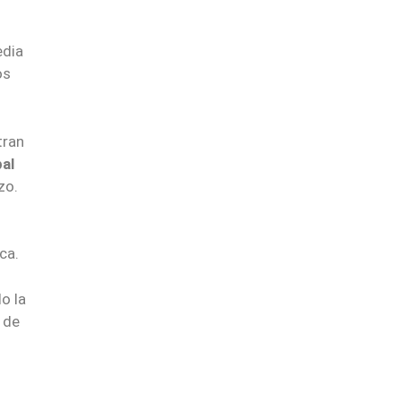
edia
os
tran
pal
zo.
ca.
o la
 de