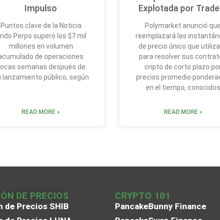
Impulso
Explotada por Trade
Puntos clave de la Noticia
Polymarket anunció qu
ndo Perps superó los $7 mil
reemplazará las instantá
millones en volumen
de precio único que utiliz
acumulado de operaciones
para resolver sus contra
ocas semanas después de
cripto de corto plazo po
 lanzamiento público, según
precios promedio pondera
en el tiempo, conocido
READ MORE »
READ MORE »
IÓN DE PRECIOS
CRYPTO 101
n de Precios SHIB
PancakeBunny Finance