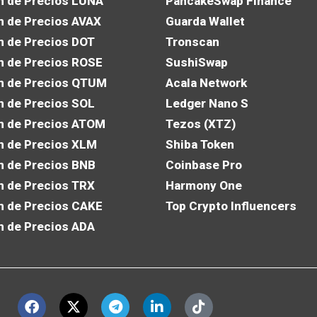
n de Precios LUNA
PancakeSwap Finance
n de Precios AVAX
Guarda Wallet
n de Precios DOT
Tronscan
n de Precios ROSE
SushiSwap
n de Precios QTUM
Acala Network
n de Precios SOL
Ledger Nano S
n de Precios ATOM
Tezos (XTZ)
n de Precios XLM
Shiba Token
n de Precios BNB
Coinbase Pro
n de Precios TRX
Harmony One
n de Precios CAKE
Top Crypto Influencers
n de Precios ADA