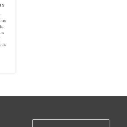
rs
e
neas
aba
tos
r
dos
s