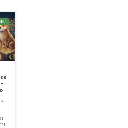
 INU
 de
IB
to
 El
 de
nte