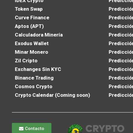
IDEX Crypto
Predicció
Token Swap
Predicció
Curve Finance
Predicció
Aptos (APT)
Predicció
Calculadora Minería
Predicció
Exodus Wallet
Predicció
Minar Monero
Predicció
Zil Cripto
Predicció
Exchanges Sin KYC
Predicció
Binance Trading
Predicció
Cosmos Crypto
Predicció
Crypto Calendar (Coming soon)
Predicció
Contacto