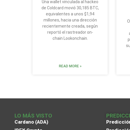
Una wallet vinculada al hackeo
de Coldcard movió 30,185 BTC,
equivalentes a unos $1,94
millones, hacia una dirección
O
recientemente creada, según
reportó el rastreador on-
chain Lookonchain.
p
su
READ MORE »
LO MÁS VISTO
PREDICC
Cardano (ADA)
Predicció