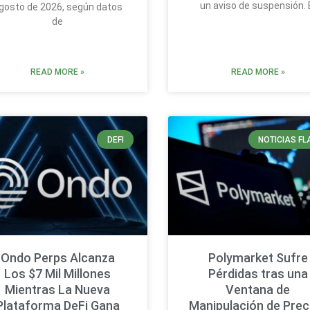
un aviso de suspensión. 
gosto de 2026, según datos
de
READ MORE »
READ MORE »
DEFI
NOTICIAS FL
Ondo Perps Alcanza
Polymarket Sufre
Los $7 Mil Millones
Pérdidas tras una
Mientras La Nueva
Ventana de
Plataforma DeFi Gana
Manipulación de Prec