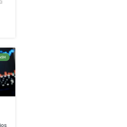
El
ASH
ios