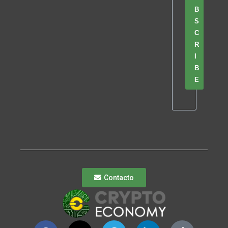
B
S
C
R
I
B
E
Contacto