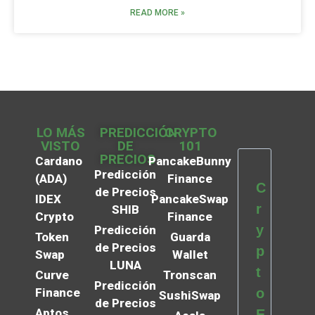
READ MORE »
LO MÁS
PREDICCIÓN
CRYPTO
VISTO
DE
101
PRECIOS
Cardano
PancakeBunny
Predicción
(ADA)
Finance
C
de Precios
IDEX
PancakeSwap
r
SHIB
Crypto
Finance
y
Predicción
Token
Guarda
de Precios
p
Swap
Wallet
LUNA
t
Curve
Tronscan
Predicción
Finance
o
SushiSwap
de Precios
Aptos
E