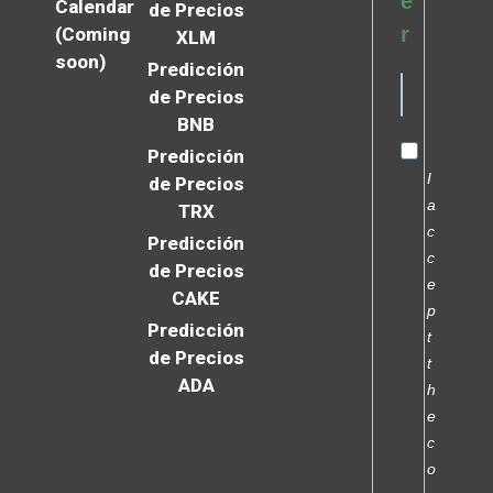
e
Calendar
de Precios
r
(Coming
XLM
soon)
Predicción
de Precios
BNB
Predicción
I
de Precios
a
TRX
c
Predicción
c
de Precios
e
CAKE
p
Predicción
t
de Precios
t
ADA
h
e
c
o