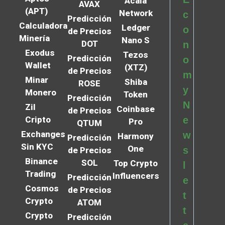
Acala
AVAX
(APT)
Network
c
Predicción
Calculadora
Ledger
o
de Precios
Minería
Nano S
DOT
n
Exodus
Tezos
Predicción
o
Wallet
(XTZ)
de Precios
m
Minar
Shiba
ROSE
y
Monero
Token
Predicción
N
Zil
Coinbase
de Precios
Cripto
e
Pro
QTUM
Exchanges
w
Harmony
Predicción
Sin KYC
One
s
de Precios
Binance
SOL
Top Crypto
l
Trading
Influencers
Predicción
e
Cosmos
de Precios
t
Crypto
ATOM
t
Crypto
Predicción