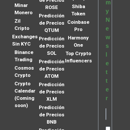
de Precios
m
Minar
Shiba
ROSE
y
Monero
Token
Predicción
N
Zil
Coinbase
de Precios
Cripto
e
Pro
QTUM
Exchanges
w
Harmony
Predicción
Sin KYC
One
s
de Precios
Binance
SOL
Top Crypto
l
Trading
Influencers
Predicción
e
Cosmos
de Precios
t
Crypto
ATOM
t
Crypto
Predicción
e
Calendar
de Precios
r
(Coming
XLM
soon)
Predicción
de Precios
BNB