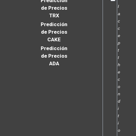
Predicción
I
de Precios
a
TRX
c
Predicción
c
de Precios
e
CAKE
p
Predicción
t
de Precios
t
ADA
h
e
c
o
n
d
i
t
i
o