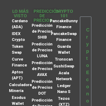
LO MÁS
PREDICCIÓN
CRYPTO
VISTO
DE
101
PRECIOS
Cardano
PancakeBunny
Predicción
(ADA)
Finance
C
de Precios
IDEX
PancakeSwap
r
SHIB
Crypto
Finance
y
Predicción
Token
Guarda
de Precios
p
Swap
Wallet
LUNA
t
Curve
Tronscan
Predicción
Finance
o
SushiSwap
de Precios
Aptos
E
Acala
AVAX
(APT)
Network
c
Predicción
Calculadora
Ledger
o
de Precios
Minería
Nano S
DOT
n
Exodus
Tezos
Predicción
o
Wallet
(XTZ)