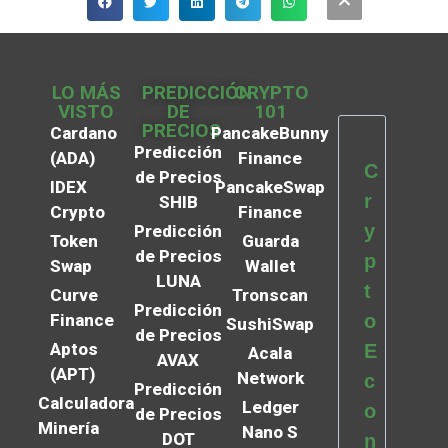
LO MÁS
PREDICCIÓN
CRYPTO
VISTO
DE
101
PRECIOS
Cardano
PancakeBunny
Predicción
(ADA)
Finance
C
de Precios
IDEX
PancakeSwap
r
SHIB
Crypto
Finance
y
Predicción
Token
Guarda
de Precios
p
Swap
Wallet
LUNA
t
Curve
Tronscan
Predicción
Finance
o
SushiSwap
de Precios
Aptos
E
Acala
AVAX
(APT)
Network
c
Predicción
Calculadora
Ledger
o
de Precios
Minería
Nano S
DOT
n