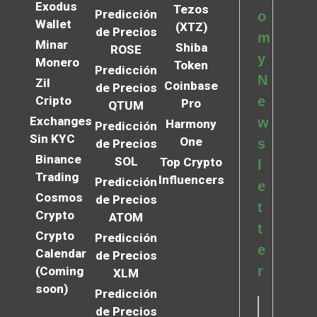
Exodus
Tezos
Predicción
o
Wallet
(XTZ)
de Precios
m
Minar
Shiba
ROSE
y
Monero
Token
Predicción
N
Zil
Coinbase
de Precios
Cripto
e
Pro
QTUM
Exchanges
w
Harmony
Predicción
Sin KYC
One
s
de Precios
Binance
SOL
Top Crypto
l
Trading
Influencers
Predicción
e
Cosmos
de Precios
t
Crypto
ATOM
t
Crypto
Predicción
e
Calendar
de Precios
r
(Coming
XLM
soon)
Predicción
de Precios