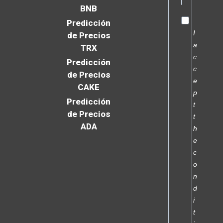
BNB
Predicción
I
de Precios
a
TRX
c
Predicción
c
de Precios
e
CAKE
p
Predicción
t
de Precios
t
ADA
h
e
c
o
n
d
i
t