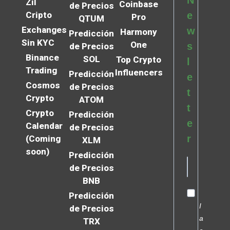
N
Zil
Coinbase
de Precios
Cripto
e
Pro
QTUM
Exchanges
w
Harmony
Predicción
Sin KYC
One
s
de Precios
Binance
SOL
Top Crypto
l
Trading
Influencers
Predicción
e
Cosmos
de Precios
t
Crypto
ATOM
t
Crypto
Predicción
e
Calendar
de Precios
r
(Coming
XLM
soon)
Predicción
de Precios
BNB
Predicción
I
de Precios
a
TRX