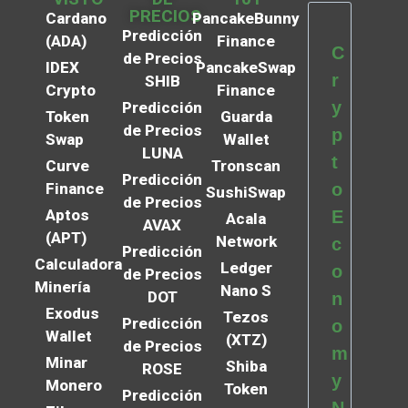
PRECIOS
Cardano
PancakeBunny
Predicción
(ADA)
Finance
C
de Precios
IDEX
PancakeSwap
r
SHIB
Crypto
Finance
y
Predicción
Token
Guarda
de Precios
p
Swap
Wallet
LUNA
t
Curve
Tronscan
Predicción
Finance
o
SushiSwap
de Precios
Aptos
E
Acala
AVAX
(APT)
Network
c
Predicción
Calculadora
Ledger
o
de Precios
Minería
Nano S
DOT
n
Exodus
Tezos
Predicción
o
Wallet
(XTZ)
de Precios
m
Minar
Shiba
ROSE
y
Monero
Token
Predicción