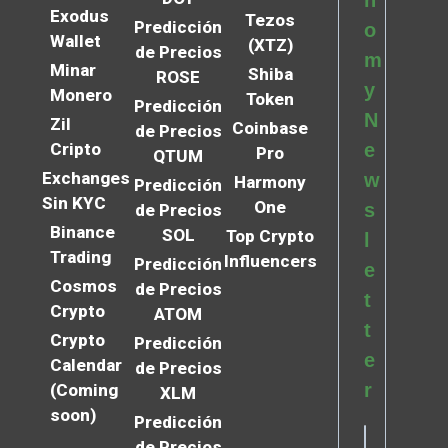
n
Exodus
Tezos
Predicción
o
Wallet
(XTZ)
de Precios
m
Minar
Shiba
ROSE
y
Monero
Token
Predicción
N
Zil
Coinbase
de Precios
Cripto
e
Pro
QTUM
Exchanges
w
Harmony
Predicción
Sin KYC
One
s
de Precios
Binance
SOL
Top Crypto
l
Trading
Influencers
Predicción
e
Cosmos
de Precios
t
Crypto
ATOM
t
Crypto
Predicción
e
Calendar
de Precios
r
(Coming
XLM
soon)
Predicción
de Precios