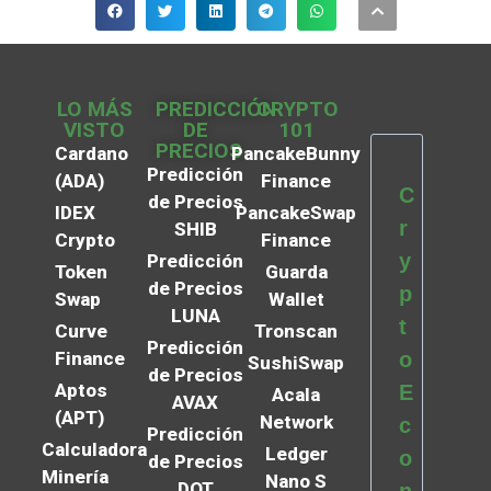
LO MÁS
PREDICCIÓN
CRYPTO
VISTO
DE
101
PRECIOS
Cardano
PancakeBunny
Predicción
(ADA)
Finance
C
de Precios
IDEX
PancakeSwap
r
SHIB
Crypto
Finance
y
Predicción
Token
Guarda
de Precios
p
Swap
Wallet
LUNA
t
Curve
Tronscan
Predicción
Finance
o
SushiSwap
de Precios
Aptos
E
Acala
AVAX
(APT)
Network
c
Predicción
Calculadora
Ledger
o
de Precios
Minería
Nano S
DOT