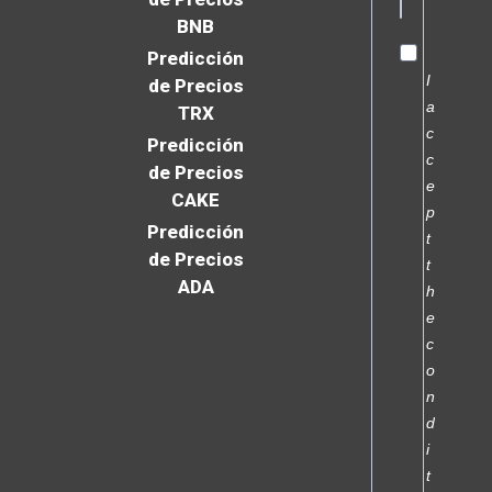
BNB
Predicción
I
de Precios
a
TRX
c
Predicción
c
de Precios
e
CAKE
p
Predicción
t
de Precios
t
ADA
h
e
c
o
n
d
i
t