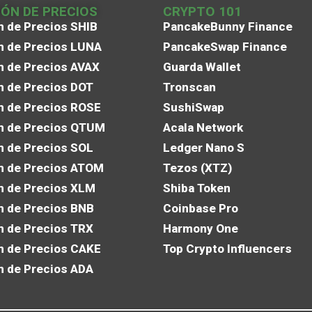
IÓN DE PRECIOS
CRYPTO 101
n de Precios SHIB
PancakeBunny Finance
n de Precios LUNA
PancakeSwap Finance
n de Precios AVAX
Guarda Wallet
n de Precios DOT
Tronscan
n de Precios ROSE
SushiSwap
n de Precios QTUM
Acala Network
n de Precios SOL
Ledger Nano S
n de Precios ATOM
Tezos (XTZ)
n de Precios XLM
Shiba Token
n de Precios BNB
Coinbase Pro
n de Precios TRX
Harmony One
n de Precios CAKE
Top Crypto Influencers
n de Precios ADA