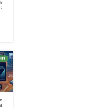
de
00
COIN
de
ta