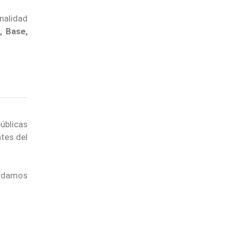
onalidad
, Base,
úblicas
ntes del
endamos