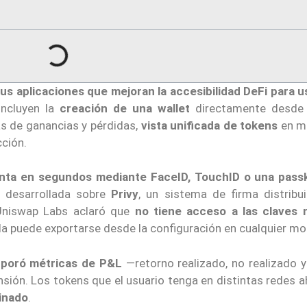
us aplicaciones que mejoran la accesibilidad DeFi para u
incluyen la
creación de una wallet
directamente desde
s de ganancias y pérdidas,
vista unificada de tokens
en mú
cción.
nta en segundos mediante FaceID, TouchID o una pass
á desarrollada sobre
Privy
, un sistema de firma distribu
 Uniswap Labs aclaró que
no tiene acceso a las claves n
illa puede exportarse desde la configuración en cualquier m
rporó métricas de P&L
—retorno realizado, no realizado y
tensión. Los tokens que el usuario tenga en distintas redes 
binado
.