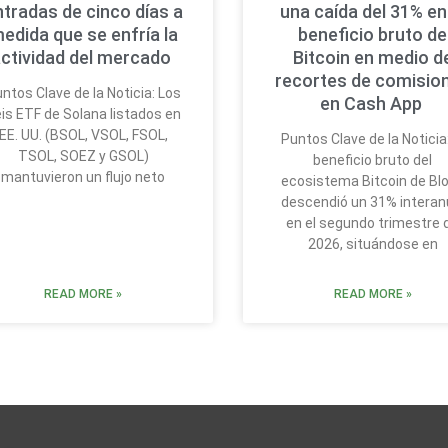
ntradas de cinco días a
una caída del 31% en
edida que se enfría la
beneficio bruto de
ctividad del mercado
Bitcoin en medio d
recortes de comisio
ntos Clave de la Noticia: Los
en Cash App
is ETF de Solana listados en
EE. UU. (BSOL, VSOL, FSOL,
Puntos Clave de la Noticia:
TSOL, SOEZ y GSOL)
beneficio bruto del
mantuvieron un flujo neto
ecosistema Bitcoin de Bl
descendió un 31% interan
en el segundo trimestre 
2026, situándose en
READ MORE »
READ MORE »