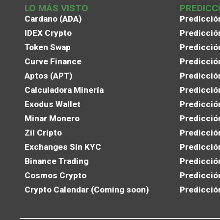
LO MÁS VISTO
PREDICC
Cardano (ADA)
Predicció
IDEX Crypto
Predicció
Token Swap
Predicció
Curve Finance
Predicció
Aptos (APT)
Predicció
Calculadora Minería
Predicció
Exodus Wallet
Predicció
Minar Monero
Predicció
Zil Cripto
Predicció
Exchanges Sin KYC
Predicció
Binance Trading
Predicció
Cosmos Crypto
Predicció
Crypto Calendar (Coming soon)
Predicció