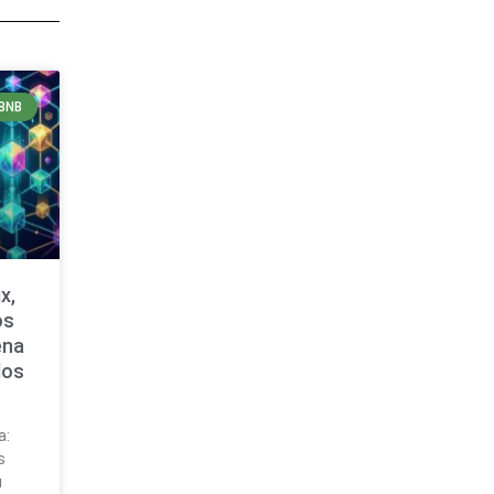
BNB
x,
os
ena
dos
a:
s
u