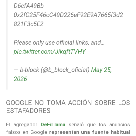
D6cfA49Bb
0x2fC25F46cC49D226eF92E9A7665f3d2
821F3c5E2
Please only use official links, and…
pic.twitter.com/JikqftTVHY
— b-block (@b_block_oficial)
May 25,
2026
GOOGLE NO TOMA ACCIÓN SOBRE LOS
ESTAFADORES
El agregador
DeFiLlama
señaló que los anuncios
falsos en Google
representan una fuente habitual