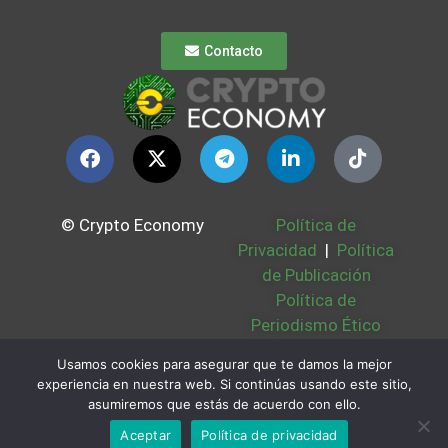
Contacto
© Crypto Economy
Política de
Privacidad
|
Política
de Publicación
Política de
Periodismo Ético
Política Cookies
|
Usamos cookies para asegurar que te damos la mejor
Bases Legales
|
experiencia en nuestra web. Si continúas usando este sitio,
Partners
|
Sobre
asumiremos que estás de acuerdo con ello.
Nosotros
Aceptar
Política de privacidad