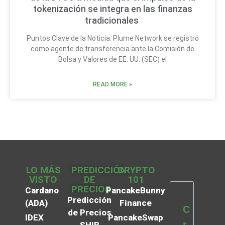
tokenización se integra en las finanzas
tradicionales
Puntos Clave de la Noticia: Plume Network se registró
como agente de transferencia ante la Comisión de
Bolsa y Valores de EE. UU. (SEC) el
READ MORE »
LO MÁS
PREDICCIÓN
CRYPTO
VISTO
DE
101
PRECIOS
Cardano
PancakeBunny
Predicción
(ADA)
Finance
C
de Precios
IDEX
PancakeSwap
r
SHIB