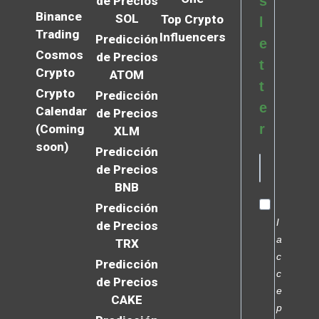
s
de Precios
Binance
SOL
Top Crypto
l
Trading
Influencers
Predicción
e
Cosmos
de Precios
t
Crypto
ATOM
t
Crypto
Predicción
e
Calendar
de Precios
r
(Coming
XLM
soon)
Predicción
de Precios
BNB
Predicción
I
de Precios
a
TRX
c
Predicción
c
de Precios
e
CAKE
p