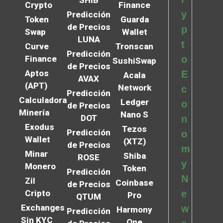
Crypto
Finance
y
Predicción
Token
Guarda
de Precios
p
Swap
Wallet
LUNA
t
Curve
Tronscan
Predicción
Finance
o
SushiSwap
de Precios
Aptos
E
Acala
AVAX
(APT)
Network
c
Predicción
Calculadora
Ledger
o
de Precios
Minería
Nano S
DOT
n
Exodus
Tezos
Predicción
o
Wallet
(XTZ)
de Precios
m
Minar
Shiba
ROSE
y
Monero
Token
Predicción
N
Zil
Coinbase
de Precios
Cripto
e
Pro
QTUM
Exchanges
w
Harmony
Predicción
Sin KYC
One