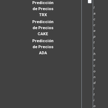
Predicción
I
de Precios
a
TRX
c
Predicción
c
de Precios
e
CAKE
p
Predicción
t
de Precios
t
ADA
h
e
c
o
n
d
i
t
i
o