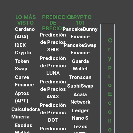
LO MÁS
PREDICCIÓN
CRYPTO
VISTO
DE
101
PRECIOS
Cardano
PancakeBunny
Predicción
(ADA)
Finance
C
de Precios
IDEX
PancakeSwap
r
SHIB
Crypto
Finance
y
Predicción
Token
Guarda
de Precios
p
Swap
Wallet
LUNA
t
Curve
Tronscan
Predicción
Finance
o
SushiSwap
de Precios
Aptos
E
Acala
AVAX
(APT)
Network
c
Predicción
Calculadora
Ledger
o
de Precios
Minería
Nano S
DOT
n
Exodus
Tezos
Predicción
o
Wallet