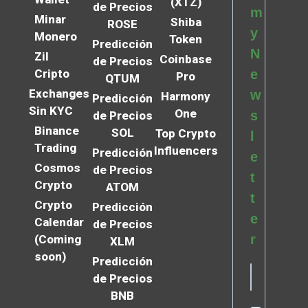
(XTZ)
de Precios
m
Minar
Shiba
ROSE
y
Monero
Token
Predicción
N
Zil
Coinbase
de Precios
Cripto
e
Pro
QTUM
Exchanges
w
Harmony
Predicción
Sin KYC
One
s
de Precios
Binance
SOL
Top Crypto
l
Trading
Influencers
Predicción
e
Cosmos
de Precios
t
Crypto
ATOM
t
Crypto
Predicción
e
Calendar
de Precios
r
(Coming
XLM
soon)
Predicción
de Precios
BNB