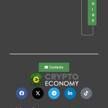
R
I
B
E
Contacto