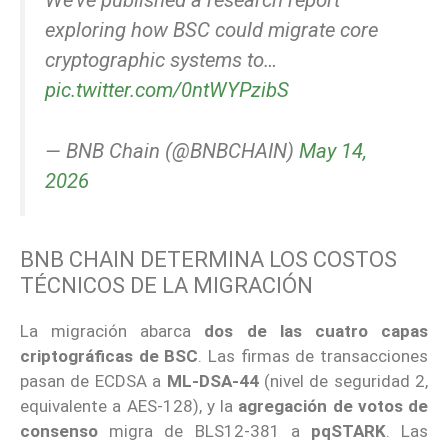
We’ve published a research report
exploring how BSC could migrate core
cryptographic systems to…
pic.twitter.com/0ntWYPzibS
— BNB Chain (@BNBCHAIN)
May 14,
2026
BNB CHAIN DETERMINA LOS COSTOS
TÉCNICOS DE LA MIGRACIÓN
La migración abarca
dos de las cuatro capas
criptográficas de BSC
. Las firmas de transacciones
pasan de ECDSA a
ML-DSA-44
(nivel de seguridad 2,
equivalente a AES-128), y la
agregación de votos de
consenso
migra de BLS12-381 a
pqSTARK
. Las