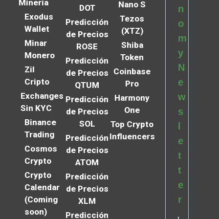
Minería
Nano S
DOT
n
Exodus
Tezos
Predicción
o
Wallet
(XTZ)
de Precios
m
Minar
Shiba
ROSE
y
Monero
Token
Predicción
N
Zil
Coinbase
de Precios
Cripto
e
Pro
QTUM
Exchanges
w
Harmony
Predicción
Sin KYC
One
s
de Precios
Binance
SOL
Top Crypto
l
Trading
Influencers
Predicción
e
Cosmos
de Precios
t
Crypto
ATOM
t
Crypto
Predicción
e
Calendar
de Precios
r
(Coming
XLM
soon)
Predicción