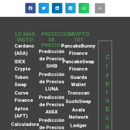
LO MÁS
PREDICCIÓN
CRYPTO
VISTO
DE
101
PRECIOS
Cardano
PancakeBunny
Predicción
(ADA)
Finance
C
de Precios
IDEX
PancakeSwap
r
SHIB
Crypto
Finance
y
Predicción
Token
Guarda
de Precios
p
Swap
Wallet
LUNA
t
Curve
Tronscan
Predicción
Finance
o
SushiSwap
de Precios
Aptos
E
Acala
AVAX
(APT)
Network
c
Predicción
Calculadora
Ledger
o
de Precios