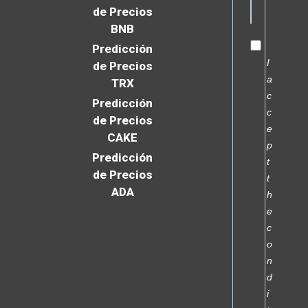
de Precios
BNB
Predicción
I
de Precios
a
TRX
c
Predicción
c
de Precios
e
CAKE
p
Predicción
t
de Precios
t
ADA
h
e
c
o
n
d
i