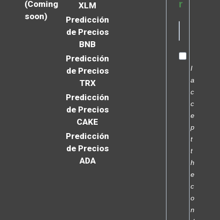
r
(Coming
XLM
soon)
Predicción
de Precios
BNB
Predicción
I
de Precios
a
TRX
c
Predicción
c
de Precios
e
CAKE
p
Predicción
t
de Precios
t
ADA
h
e
c
o
n