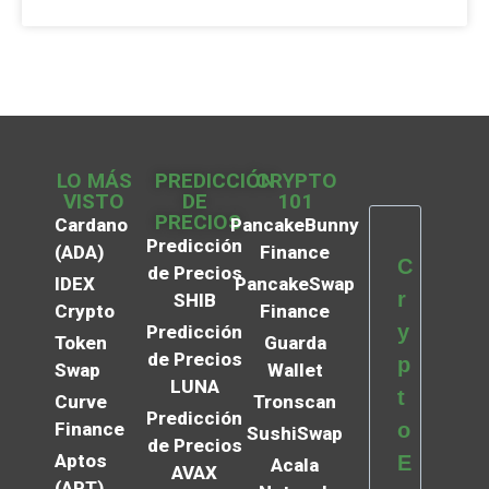
LO MÁS
PREDICCIÓN
CRYPTO
VISTO
DE
101
PRECIOS
Cardano
PancakeBunny
Predicción
(ADA)
Finance
C
de Precios
IDEX
PancakeSwap
r
SHIB
Crypto
Finance
y
Predicción
Token
Guarda
de Precios
p
Swap
Wallet
LUNA
t
Curve
Tronscan
Predicción
Finance
o
SushiSwap
de Precios
Aptos
E
Acala
AVAX
(APT)