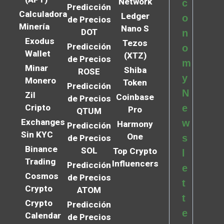
Network
c
Predicción
Calculadora
Ledger
o
de Precios
Minería
Nano S
DOT
n
Exodus
Tezos
Predicción
o
Wallet
(XTZ)
de Precios
m
Minar
Shiba
ROSE
y
Monero
Token
Predicción
N
Zil
Coinbase
de Precios
Cripto
e
Pro
QTUM
Exchanges
w
Harmony
Predicción
Sin KYC
One
s
de Precios
Binance
SOL
Top Crypto
l
Trading
Influencers
Predicción
e
Cosmos
de Precios
t
Crypto
ATOM
t
Crypto
Predicción
e
Calendar
de Precios