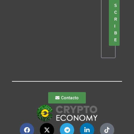
S
C
R
I
B
E
Contacto