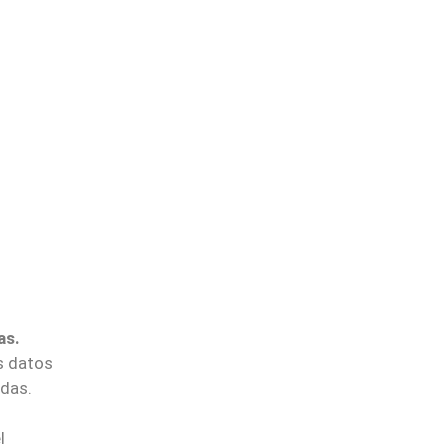
as.
s datos
das.
l