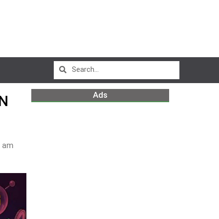
Ads
UN
7 am