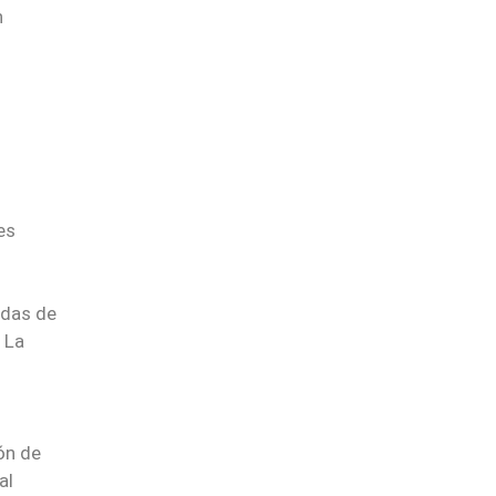
n
ves
idas de
 La
ión de
al