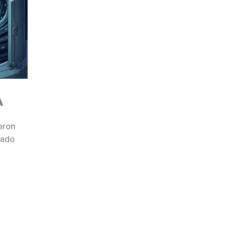
A
eron
tado