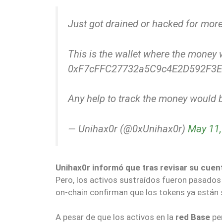
Just got drained or hacked for mor
This is the wallet where the money 
0xF7cFFC27732a5C9c4E2D592F3
Any help to track the money would 
— Unihax0r (@0xUnihax0r)
May 11,
Unihax0r informó que tras revisar su cue
Pero, los activos sustraídos fueron pasados 
on-chain confirman que los tokens ya están
A pesar de que los activos en la
red Base
per