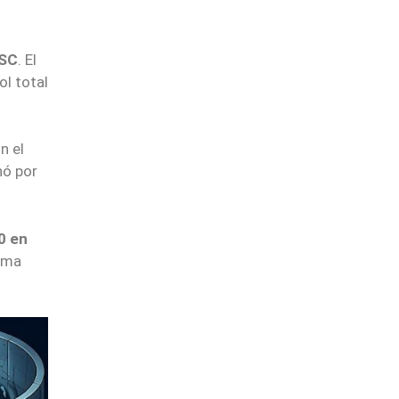
SC
. El
ol total
n el
nó por
0 en
tima