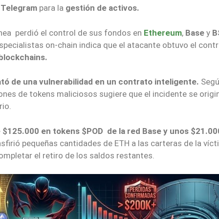
 Telegram
para la
gestión de activos.
nea perdió el control de sus fondos en
Ethereum
,
Base
y
B
specialistas on-chain indica que el atacante obtuvo el contr
blockchains.
tó de una vulnerabilidad en un contrato inteligente.
Segú
ones de tokens maliciosos sugiere que el incidente se origi
rio.
 $125.000 en tokens $POD de la red Base y unos $21.00
ansfirió pequeñas cantidades de ETH a las carteras de la víc
ompletar el retiro de los saldos restantes.