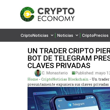
CriptoNoticias
Noticias
CriptoPrecios
UN TRADER CRIPTO PIE
BOT DE TELEGRAM PRE
CLAVES PRIVADAS
C. Monasterio
Published:
mayo 12
Home
-
CriptoNoticias Blockchain
-
Un trader
presuntamente expusiera sus claves privadas