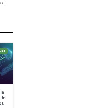
s sin
ASH
 la
 de
los