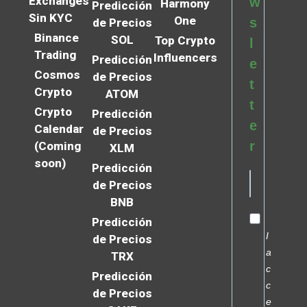
Exchanges
w
Harmony
Predicción
Sin KYC
One
s
de Precios
Binance
SOL
Top Crypto
l
Trading
Influencers
Predicción
e
Cosmos
de Precios
t
Crypto
ATOM
t
Crypto
Predicción
e
Calendar
de Precios
r
(Coming
XLM
soon)
Predicción
de Precios
BNB
Predicción
I
de Precios
a
TRX
c
Predicción
c
de Precios
e