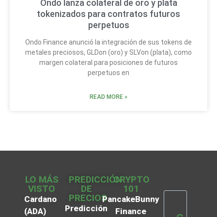
Ondo lanza colateral de oro y plata
tokenizados para contratos futuros
perpetuos
Ondo Finance anunció la integración de sus tokens de
metales preciosos, GLDon (oro) y SLVon (plata), como
margen colateral para posiciones de futuros
perpetuos en
READ MORE »
LO MÁS
PREDICCIÓN
CRYPTO
VISTO
DE
101
PRECIOS
Cardano
PancakeBunny
Predicción
(ADA)
Finance