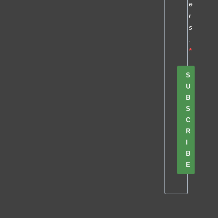
e
r
s
.
S
U
B
S
C
R
I
B
E