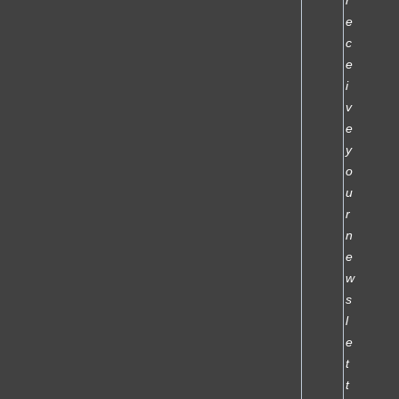
r
e
c
e
i
v
e
y
o
u
r
n
e
w
s
l
e
t
t