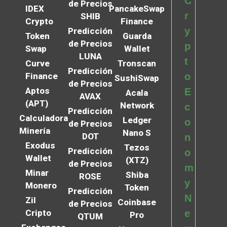
C
de Precios
IDEX
PancakeSwap
r
SHIB
Crypto
Finance
y
Predicción
Token
Guarda
de Precios
p
Swap
Wallet
LUNA
t
Curve
Tronscan
Predicción
Finance
o
SushiSwap
de Precios
Aptos
E
Acala
AVAX
(APT)
Network
c
Predicción
Calculadora
Ledger
o
de Precios
Minería
Nano S
DOT
n
Exodus
Tezos
Predicción
o
Wallet
(XTZ)
de Precios
m
Minar
Shiba
ROSE
y
Monero
Token
Predicción
N
Zil
Coinbase
de Precios
Cripto
e
Pro
QTUM