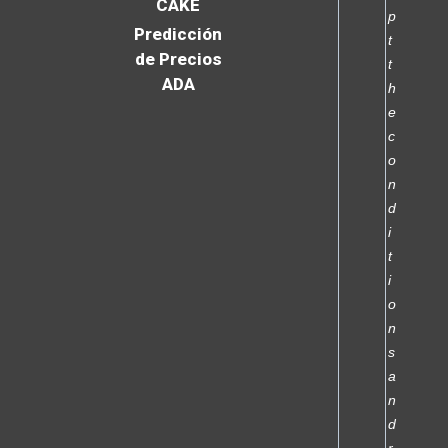
CAKE
p
Predicción
t
de Precios
t
ADA
h
e
c
o
n
d
i
t
i
o
n
s
a
n
d