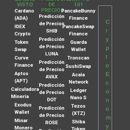
VISTO
DE
101
PRECIOS
Cardano
PancakeBunny
Predicción
(ADA)
Finance
C
de Precios
IDEX
PancakeSwap
r
SHIB
Crypto
Finance
y
Predicción
Token
Guarda
de Precios
p
Swap
Wallet
LUNA
t
Curve
Tronscan
Predicción
Finance
o
SushiSwap
de Precios
Aptos
E
Acala
AVAX
(APT)
Network
c
Predicción
Calculadora
Ledger
o
de Precios
Minería
Nano S
DOT
n
Exodus
Tezos
Predicción
o
Wallet
(XTZ)
de Precios
m
Minar
Shiba
ROSE
y
Monero
Token