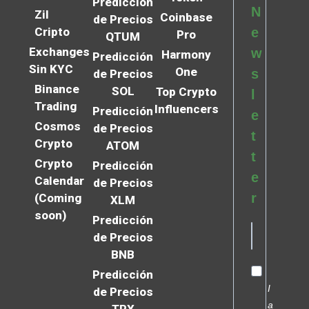
Predicción
N
Zil
Coinbase
de Precios
Cripto
e
Pro
QTUM
Exchanges
w
Harmony
Predicción
Sin KYC
One
s
de Precios
Binance
SOL
Top Crypto
l
Trading
Influencers
Predicción
e
Cosmos
de Precios
t
Crypto
ATOM
t
Crypto
Predicción
e
Calendar
de Precios
r
(Coming
XLM
soon)
Predicción
de Precios
BNB
Predicción
I
de Precios
a