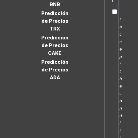
BNB
Predicción
I
de Precios
a
TRX
c
Predicción
c
de Precios
e
CAKE
p
Predicción
t
de Precios
t
ADA
h
e
c
o
n
d
i
t
i