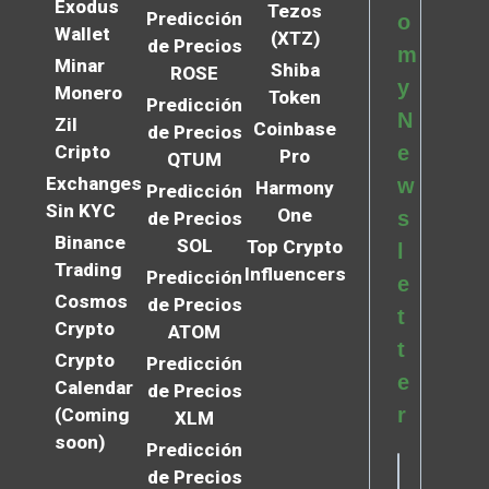
Exodus
Tezos
Predicción
o
Wallet
(XTZ)
de Precios
m
Minar
Shiba
ROSE
y
Monero
Token
Predicción
N
Zil
Coinbase
de Precios
Cripto
e
Pro
QTUM
Exchanges
w
Harmony
Predicción
Sin KYC
One
s
de Precios
Binance
SOL
Top Crypto
l
Trading
Influencers
Predicción
e
Cosmos
de Precios
t
Crypto
ATOM
t
Crypto
Predicción
e
Calendar
de Precios
r
(Coming
XLM
soon)
Predicción
de Precios