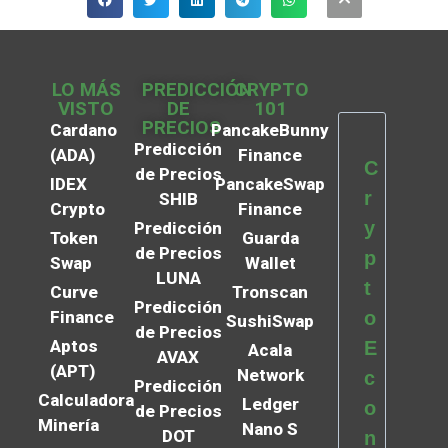
LO MÁS
PREDICCIÓN
CRYPTO
VISTO
DE
101
PRECIOS
Cardano
PancakeBunny
Predicción
(ADA)
Finance
C
de Precios
IDEX
PancakeSwap
r
SHIB
Crypto
Finance
y
Predicción
Token
Guarda
de Precios
p
Swap
Wallet
LUNA
t
Curve
Tronscan
Predicción
Finance
o
SushiSwap
de Precios
Aptos
E
Acala
AVAX
(APT)
Network
c
Predicción
Calculadora
Ledger
o
de Precios
Minería
Nano S
DOT
n