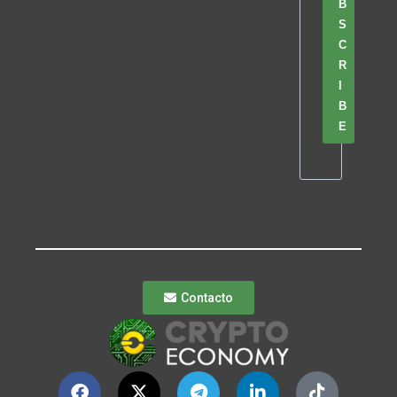
B
S
C
R
I
B
E
Contacto