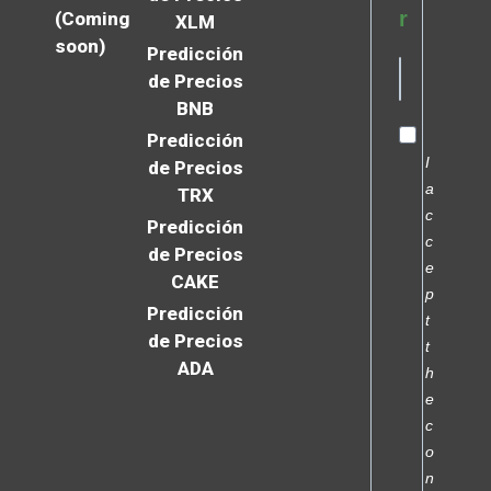
r
(Coming
XLM
soon)
Predicción
de Precios
BNB
Predicción
I
de Precios
a
TRX
c
Predicción
c
de Precios
e
CAKE
p
Predicción
t
de Precios
t
ADA
h
e
c
o
n