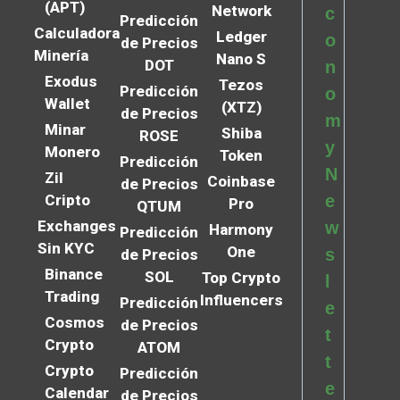
(APT)
Network
c
Predicción
Calculadora
Ledger
o
de Precios
Minería
Nano S
DOT
n
Exodus
Tezos
Predicción
o
Wallet
(XTZ)
de Precios
m
Minar
Shiba
ROSE
y
Monero
Token
Predicción
N
Zil
Coinbase
de Precios
Cripto
e
Pro
QTUM
Exchanges
w
Harmony
Predicción
Sin KYC
One
s
de Precios
Binance
SOL
Top Crypto
l
Trading
Influencers
Predicción
e
Cosmos
de Precios
t
Crypto
ATOM
t
Crypto
Predicción
e
Calendar
de Precios