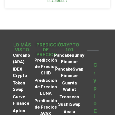
READ MORE »
LO MÁS
PREDICCIÓN
CRYPTO
VISTO
DE
101
PRECIOS
Cardano
PancakeBunny
Predicción
(ADA)
Finance
C
de Precios
IDEX
PancakeSwap
r
SHIB
Crypto
Finance
y
Predicción
Token
Guarda
de Precios
p
Swap
Wallet
LUNA
t
Curve
Tronscan
Predicción
Finance
o
SushiSwap
de Precios
Aptos
E
Acala
AVAX