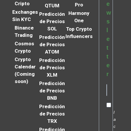
Cripto
e
Pro
QTUM
Exchanges
w
Harmony
Predicción
Sin KYC
One
s
de Precios
Binance
SOL
Top Crypto
l
Trading
Influencers
Predicción
e
Cosmos
de Precios
t
Crypto
ATOM
t
Crypto
Predicción
e
Calendar
de Precios
r
(Coming
XLM
soon)
Predicción
de Precios
BNB
Predicción
I
de Precios
a
TRX
c
Predicción