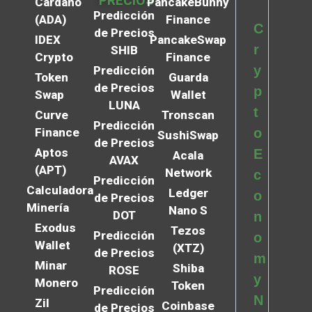
PRECIOS
Cardano
PancakeBunny
Predicción
(ADA)
Finance
C
de Precios
IDEX
PancakeSwap
r
SHIB
Crypto
Finance
y
Predicción
Token
Guarda
de Precios
p
Swap
Wallet
LUNA
t
Curve
Tronscan
Predicción
Finance
o
SushiSwap
de Precios
Aptos
E
Acala
AVAX
(APT)
Network
c
Predicción
Calculadora
Ledger
o
de Precios
Minería
Nano S
DOT
n
Exodus
Tezos
Predicción
o
Wallet
(XTZ)
de Precios
m
Minar
Shiba
ROSE
y
Monero
Token
Predicción
N
Zil
Coinbase
de Precios