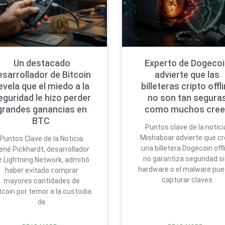
Un destacado
Experto de Dogeco
esarrollador de Bitcoin
advierte que las
evela que el miedo a la
billeteras cripto offl
eguridad le hizo perder
no son tan segura
grandes ganancias en
como muchos cree
BTC
Puntos clave de la notici
Mishaboar advierte que cr
Puntos Clave de la Noticia:
una billetera Dogecoin offl
ené Pickhardt, desarrollador
no garantiza seguridad si
e Lightning Network, admitió
hardware o el malware pu
haber evitado comprar
capturar claves
mayores cantidades de
tcoin por temor a la custodia
de