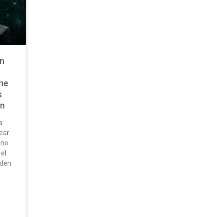
in
ine
s
n
a:
ear
ine
 el
eden