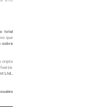
os OTC
o total
uvo que
s sobre
o cripto
 fuerza.
t Ltd.
,
nsuales