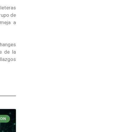
leteras
rupo de
emeja a
changes
e de la
llazgos
OIN