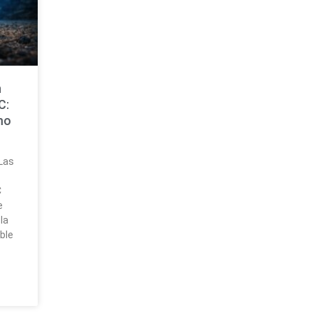
n
C:
mo
 Las
C
e
la
ble