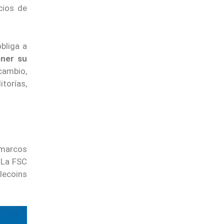
cios de
bliga a
ener su
cambio,
itorías,
 marcos
. La FSC
blecoins