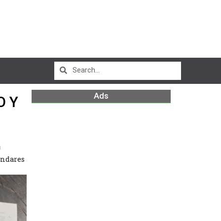
Ads
O Y
m
ándares