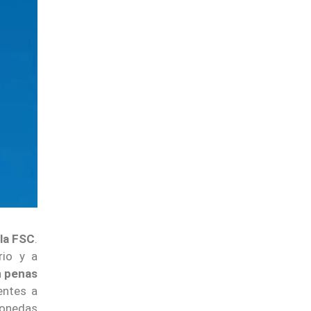
 la FSC
.
rio y a
n
penas
lentes a
monedas