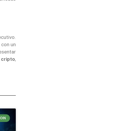
cutivo.
 con un
resentar
 cripto
,
COIN