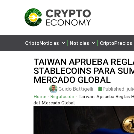
CriptoNoticias
Noticias
CriptoPrecios
TAIWAN APRUEBA REGLA
STABLECOINS PARA SU
MERCADO GLOBAL
Guido Battigelli
Published:
jul
Home
-
Regulación
-
Taiwan Aprueba Reglas Hi
del Mercado Global