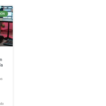
IÓN
s
on
ía
as
e
ado