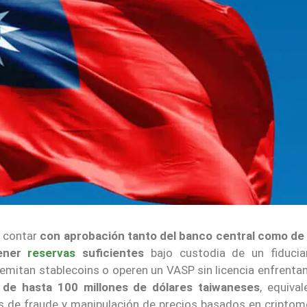
n contar
con aprobación tanto del banco central como de
ener
reservas
suficientes
bajo custodia de un fiducia
 emitan stablecoins o operen un VASP sin licencia enfrenta
 de hasta 100 millones de dólares taiwaneses
, equiva
os de fraude y manipulación de precios basados en cripto