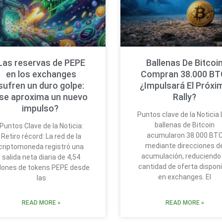
Las reservas de PEPE
Ballenas De Bitcoi
en los exchanges
Compran 38.000 BT
sufren un duro golpe:
¿Impulsará El Próxi
se aproxima un nuevo
Rally?
impulso?
Puntos clave de la Noticia
ballenas de Bitcoin
Puntos Clave de la Noticia:
acumularon 38.000 BT
Retiro récord: La red de la
mediante direcciones d
criptomoneda registró una
acumulación, reduciendo 
salida neta diaria de 4,54
cantidad de oferta disponi
llones de tokens PEPE desde
en exchanges. El
las
READ MORE »
READ MORE »