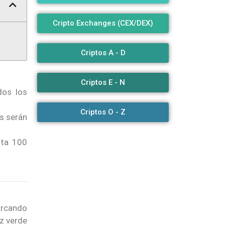
Cripto Exchanges (CEX/DEX)
Criptos A - D
Criptos E - N
dos los
Criptos O - Z
as serán
sta 100
arcando
uz verde