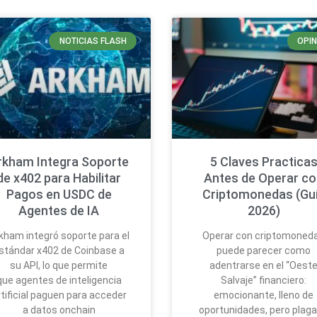
NOTICIAS FLASH
OPIN
rkham Integra Soporte
5 Claves Practica
de x402 para Habilitar
Antes de Operar c
Pagos en USDC de
Criptomonedas (Gu
Agentes de IA
2026)
kham integró soporte para el
Operar con criptomoned
stándar x402 de Coinbase a
puede parecer como
su API, lo que permite
adentrarse en el “Oest
que agentes de inteligencia
Salvaje” financiero:
rtificial paguen para acceder
emocionante, lleno de
a datos onchain
oportunidades, pero plag