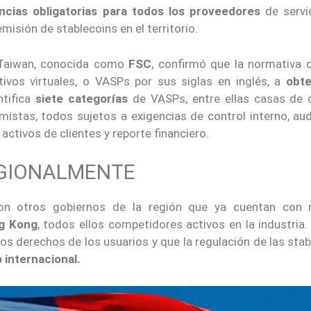
ncias obligatorias para todos los proveedores
de servi
emisión de stablecoins en el territorio.
e Taiwan, conocida como
FSC
, confirmó que la normativa o
ivos virtuales, o VASPs por sus siglas en inglés, a
obt
ntifica
siete categorías
de VASPs, entre ellas casas de 
istas, todos sujetos a exigencias de control interno, aud
ctivos de clientes y reporte financiero.
EGIONALMENTE
 con otros gobiernos de la región que ya cuentan con
ng Kong
, todos ellos competidores activos en la industria
 los derechos de los usuarios y que la regulación de las sta
o internacional.