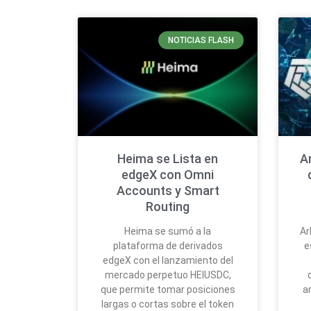
NOTICIAS FLASH
Heima se Lista en
A
edgeX con Omni
Accounts y Smart
Routing
Heima se sumó a la
Ar
plataforma de derivados
e
edgeX con el lanzamiento del
mercado perpetuo HEIUSDC,
que permite tomar posiciones
a
largas o cortas sobre el token