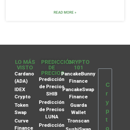
READ MORE »
LO MÁS
PREDICCIÓN
CRYPTO
VISTO
DE
101
PRECIOS
Cardano
PancakeBunny
Predicción
(ADA)
Finance
C
de Precios
IDEX
PancakeSwap
r
SHIB
Crypto
Finance
y
Predicción
Token
Guarda
de Precios
p
Swap
Wallet
LUNA
t
Curve
Tronscan
Predicción
Finance
o
SushiSwap