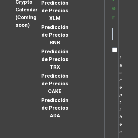
Crypto
Predicción
e
Calendar
de Precios
r
(Coming
XLM
soon)
Predicción
de Precios
BNB
Predicción
I
de Precios
a
TRX
c
Predicción
c
de Precios
e
CAKE
p
Predicción
t
de Precios
t
ADA
h
e
c