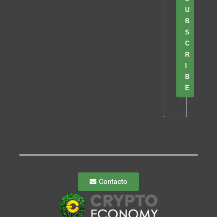
U
B
S
C
R
I
B
E
Contacto