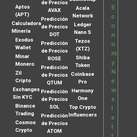
de Precios
Aptos
E
Acala
AVAX
(APT)
Network
c
Predicción
Calculadora
Ledger
o
de Precios
Minería
Nano S
DOT
n
Exodus
Tezos
Predicción
o
Wallet
(XTZ)
de Precios
m
Minar
Shiba
ROSE
y
Monero
Token
Predicción
N
Zil
Coinbase
de Precios
Cripto
e
Pro
QTUM
Exchanges
w
Harmony
Predicción
Sin KYC
One
s
de Precios
Binance
SOL
Top Crypto
l
Trading
Influencers
Predicción
e
Cosmos
de Precios
t
Crypto
ATOM
t