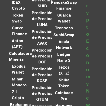
de Precios
IDEX
PancakeSwap
r
SHIB
Crypto
Finance
y
Predicción
Token
Guarda
de Precios
p
Swap
Wallet
LUNA
t
Curve
Tronscan
Predicción
Finance
o
SushiSwap
de Precios
Aptos
E
Acala
AVAX
(APT)
Network
c
Predicción
Calculadora
Ledger
o
de Precios
Minería
Nano S
DOT
n
Exodus
Tezos
Predicción
o
Wallet
(XTZ)
de Precios
m
Minar
Shiba
ROSE
y
Monero
Token
Predicción
N
Zil
Coinbase
de Precios
Cripto
e
Pro
QTUM
Exchanges
w
Harmony