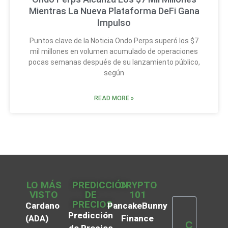
Mientras La Nueva Plataforma DeFi Gana
Impulso
Puntos clave de la Noticia Ondo Perps superó los $7
mil millones en volumen acumulado de operaciones
pocas semanas después de su lanzamiento público,
según
READ MORE »
LO MÁS
PREDICCIÓN
CRYPTO
VISTO
DE
101
PRECIOS
Cardano
PancakeBunny
Predicción
(ADA)
Finance
C