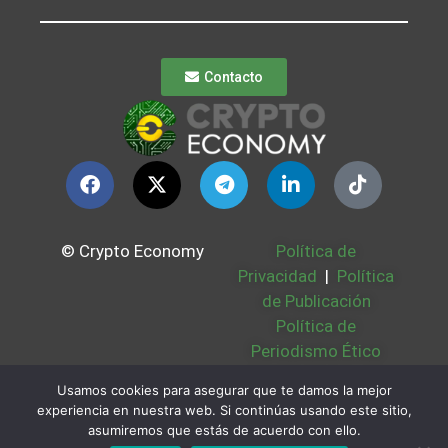
Contacto
© Crypto Economy
Política de
Privacidad
|
Política
de Publicación
Política de
Periodismo Ético
Política Cookies
|
Usamos cookies para asegurar que te damos la mejor
Bases Legales
|
experiencia en nuestra web. Si continúas usando este sitio,
Partners
|
Sobre
asumiremos que estás de acuerdo con ello.