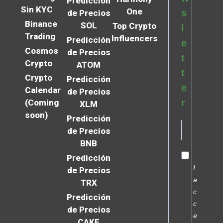
Predicción
Sin KYC
One
s
de Precios
Binance
SOL
Top Crypto
l
Trading
Influencers
Predicción
e
Cosmos
de Precios
t
Crypto
ATOM
t
Crypto
Predicción
e
Calendar
de Precios
r
(Coming
XLM
soon)
Predicción
de Precios
BNB
Predicción
I
de Precios
a
TRX
c
Predicción
c
de Precios
e
CAKE