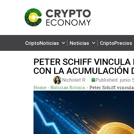
CriptoNoticias
Noticias
CriptoPrecios
PETER SCHIFF VINCULA 
CON LA ACUMULACIÓN 
Nicholet R.
Published:
junio 
Home
-
Noticias Bitcoin
-
Peter Schiff vincula