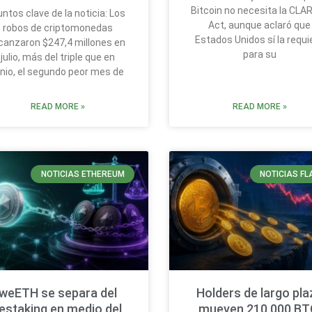
Bitcoin no necesita la CLA
ntos clave de la noticia: Los
Act, aunque aclaró que
robos de criptomonedas
Estados Unidos sí la requi
canzaron $247,4 millones en
para su
julio, más del triple que en
unio, el segundo peor mes de
READ MORE »
READ MORE »
NOTICIAS ETHEREUM
NOTICIAS FL
weETH se separa del
Holders de largo pla
estaking en medio del
mueven 210.000 BT