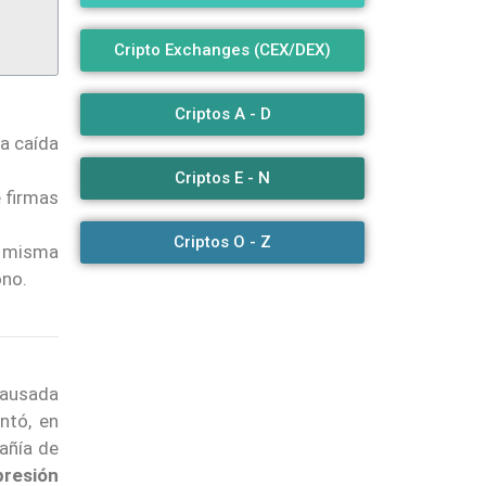
Cripto Exchanges (CEX/DEX)
Criptos A - D
a caída
Criptos E - N
 firmas
Criptos O - Z
a misma
ono.
causada
entó, en
añía de
presión