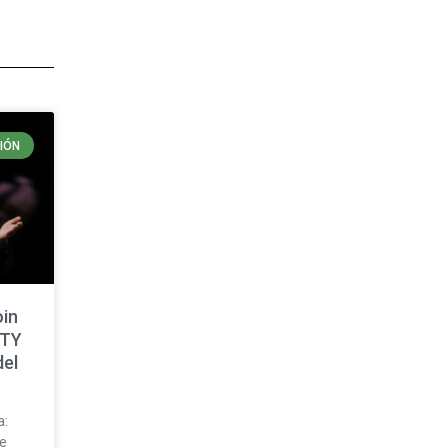
IÓN
oin
ITY
del
a:
ue