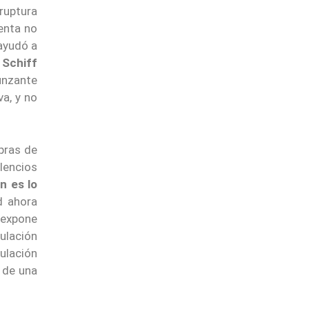
 ruptura
enta no
 ayudó a
.
Schiff
unzante
va, y no
mpras de
ilencios
n es lo
ad ahora
 expone
ulación
ulación
f de una