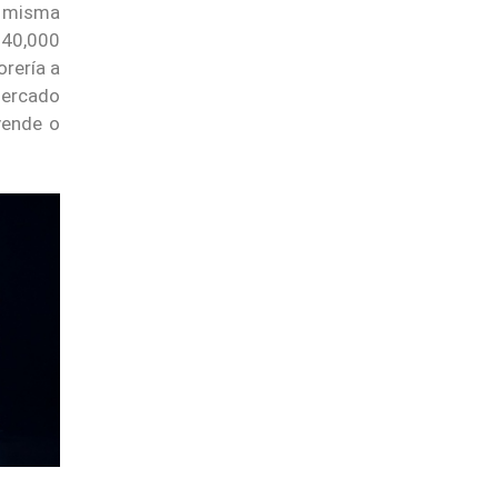
sa misma
 840,000
orería a
mercado
vende o