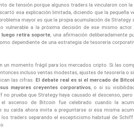
nto de tensión porque algunos traders la vincularon con la
scartó esa explicación limitada, diciendo que la pequeña v
l problema mayor es que la propia acumulación de Strategy
ado vulnerable a la próxima decisión de ese mismo actor
 luego retira soporte
, una afirmación deliberadamente p
 como dependiente de una estrategia de tesorería corporati
 en un momento frágil para los mercados cripto. Si las co
ntonces incluso ventas modestas, ajustes de tesorería o s
can las cifras.
El debate real es si el mercado de Bitcoi
 sus mayores creyentes corporativos
, o si su visibilid
ff no prueba que Strategy haya causado el descenso, pero
 el ascenso de Bitcoin fue celebrado cuando la acum
ue su caída ahora invita a preguntarse si esa misma acum
a los traders separando el escepticismo habitual de Schif
o.