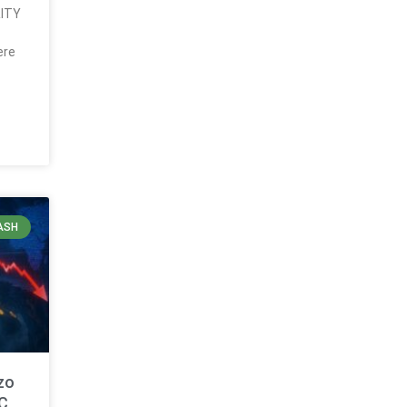
RITY
ere
ASH
zo
C,