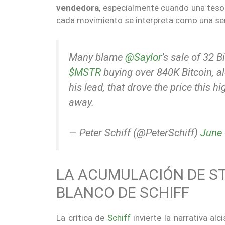
vendedora
, especialmente cuando una tesor
cada movimiento se interpreta como una señ
Many blame
@Saylor
’s sale of 32 
$MSTR
buying over 840K Bitcoin, al
his lead, that drove the price this hi
away.
— Peter Schiff (@PeterSchiff)
June 
LA ACUMULACIÓN DE ST
BLANCO DE SCHIFF
La crítica de
Schiff
invierte la narrativa a