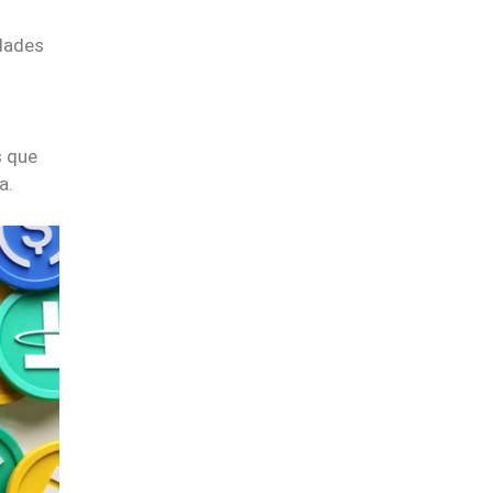
dades
s que
a.