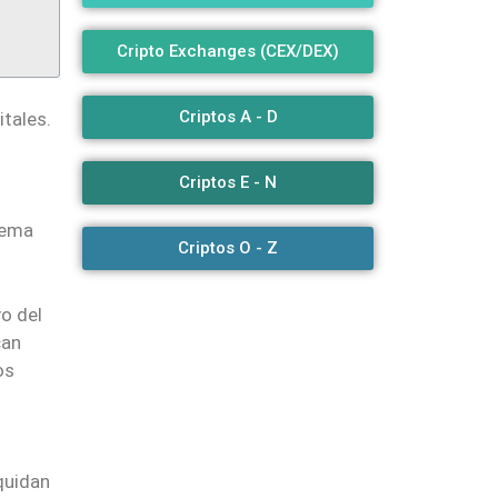
Cripto Exchanges (CEX/DEX)
Criptos A - D
itales.
Criptos E - N
tema
Criptos O - Z
vo del
can
os
quidan