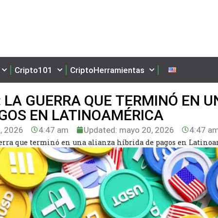
Cripto101
CriptoHerramientas
: LA GUERRA QUE TERMINÓ EN U
AGOS EN LATINOAMÉRICA
, 2026
4:47 am
Updated: mayo 20, 2026
4:47 a
erra que terminó en una alianza híbrida de pagos en Latino