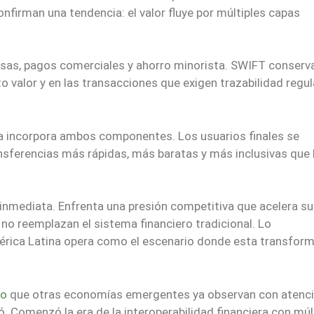
onfirman una tendencia: el valor fluye por múltiples capas
esas, pagos comerciales y ahorro minorista. SWIFT conserva
o valor y en las transacciones que exigen trazabilidad regul
na incorpora ambos componentes. Los usuarios finales se
nsferencias más rápidas, más baratas y más inclusivas que 
inmediata. Enfrenta una presión competitiva que acelera su
no reemplazan el sistema financiero tradicional. Lo
érica Latina opera como el escenario donde esta transfor
do
que otras economías emergentes ya observan con atenció
ó. Comenzó la era de la interoperabilidad financiera con múl