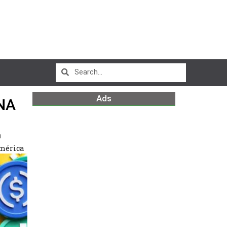
Ads
NA
m
américa