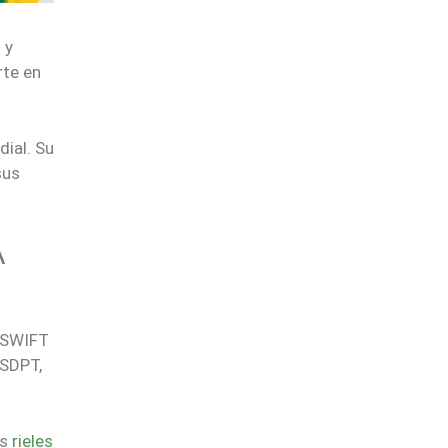
 y
rte en
ial. Su
sus
A
e SWIFT
USDPT,
os
rieles