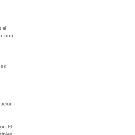
 el
atoria
las
mación
n. El
tiples