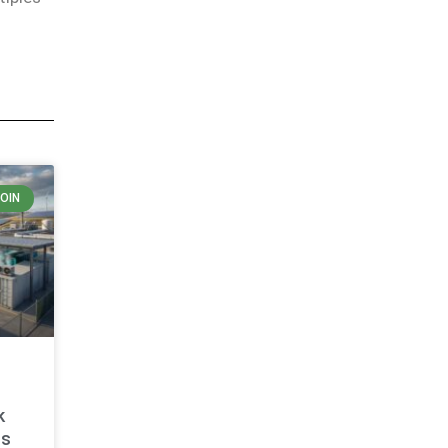
COIN
k
os