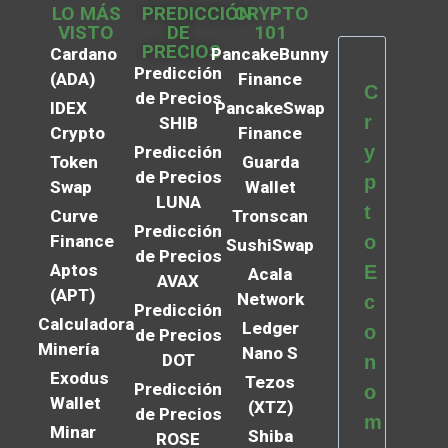
LO MÁS
PREDICCIÓN
CRYPTO
VISTO
DE
101
PRECIOS
Cardano
PancakeBunny
Predicción
(ADA)
Finance
C
de Precios
IDEX
PancakeSwap
r
SHIB
Crypto
Finance
y
Predicción
Token
Guarda
de Precios
p
Swap
Wallet
LUNA
t
Curve
Tronscan
Predicción
Finance
o
SushiSwap
de Precios
Aptos
E
Acala
AVAX
(APT)
Network
c
Predicción
Calculadora
Ledger
o
de Precios
Minería
Nano S
DOT
n
Exodus
Tezos
Predicción
o
Wallet
(XTZ)
de Precios
m
Minar
Shiba
ROSE