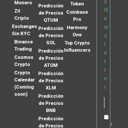
y
Monero
Token
Predicción
N
Zil
Coinbase
de Precios
Cripto
e
Pro
QTUM
Exchanges
w
Harmony
Predicción
Sin KYC
One
s
de Precios
Binance
SOL
Top Crypto
l
Trading
Influencers
Predicción
e
Cosmos
de Precios
t
Crypto
ATOM
t
Crypto
Predicción
e
Calendar
de Precios
r
(Coming
XLM
soon)
Predicción
de Precios
BNB
Predicción
I
de Precios