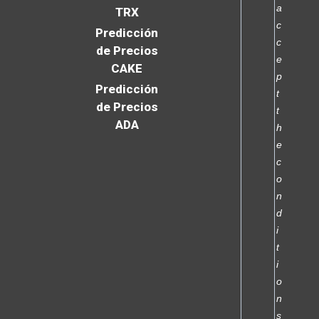
a
TRX
c
Predicción
c
de Precios
e
CAKE
p
Predicción
t
de Precios
t
ADA
h
e
c
o
n
d
i
t
i
o
n
s