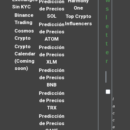
Harmony
Predicción
Sin KYC
One
s
de Precios
Binance
SOL
Top Crypto
l
Trading
Influencers
Predicción
e
Cosmos
de Precios
t
Crypto
ATOM
t
Crypto
Predicción
e
Calendar
de Precios
r
(Coming
XLM
soon)
Predicción
de Precios
BNB
Predicción
I
de Precios
a
TRX
c
Predicción
c
de Precios
e