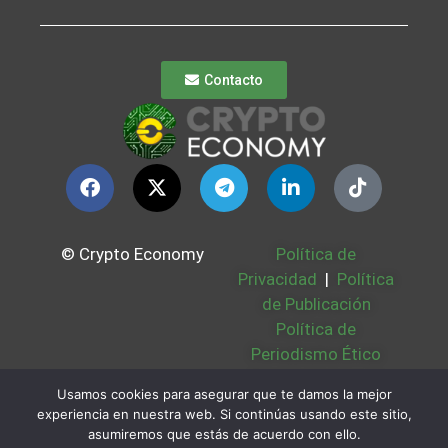
Contacto
© Crypto Economy
Política de
Privacidad
|
Política
de Publicación
Política de
Periodismo Ético
Política Cookies
|
Usamos cookies para asegurar que te damos la mejor
Bases Legales
|
experiencia en nuestra web. Si continúas usando este sitio,
Partners
|
Sobre
asumiremos que estás de acuerdo con ello.