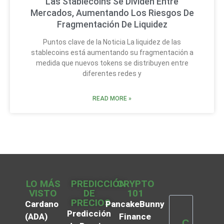
Las Stablecoins Se Dividen Entre
Mercados, Aumentando Los Riesgos De
Fragmentación De Liquidez
Puntos clave de la Noticia La liquidez de las
stablecoins está aumentando su fragmentación a
medida que nuevos tokens se distribuyen entre
diferentes redes y
READ MORE »
LO MÁS
PREDICCIÓN
CRYPTO
VISTO
DE
101
PRECIOS
Cardano
PancakeBunny
Predicción
(ADA)
Finance
C