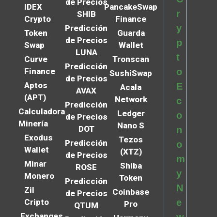
de Precios
IDEX
PancakeSwap
r
SHIB
Crypto
Finance
y
Predicción
Token
Guarda
de Precios
p
Swap
Wallet
LUNA
t
Curve
Tronscan
Predicción
Finance
o
SushiSwap
de Precios
Aptos
E
Acala
AVAX
(APT)
Network
c
Predicción
Calculadora
Ledger
o
de Precios
Minería
Nano S
DOT
n
Exodus
Tezos
Predicción
o
Wallet
(XTZ)
de Precios
m
Minar
Shiba
ROSE
y
Monero
Token
Predicción
N
Zil
Coinbase
de Precios
Cripto
e
Pro
QTUM
Exchanges
w