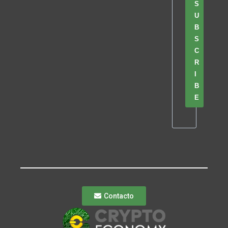
S
U
B
S
C
R
I
B
E
Contacto