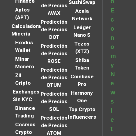
Finance
o
SushiSwap
de Precios
Aptos
E
Acala
AVAX
(APT)
Network
c
Predicción
Calculadora
Ledger
o
de Precios
Minería
Nano S
DOT
n
Exodus
Tezos
Predicción
o
Wallet
(XTZ)
de Precios
m
Minar
Shiba
ROSE
y
Monero
Token
Predicción
N
Zil
Coinbase
de Precios
Cripto
e
Pro
QTUM
Exchanges
w
Harmony
Predicción
Sin KYC
One
s
de Precios
Binance
SOL
Top Crypto
l
Trading
Influencers
Predicción
e
Cosmos
de Precios
t
Crypto
ATOM