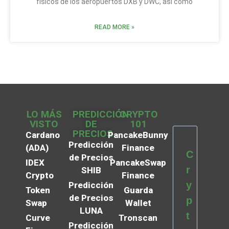
físicos de los aeropuertos DXB y DWC, así como
READ MORE »
LO MÁS
PREDICCIÓN
CRYPTO
VISTO
DE
101
PRECIOS
Cardano
PancakeBunny
Predicción
(ADA)
Finance
C
de Precios
IDEX
PancakeSwap
r
SHIB
Crypto
Finance
y
Predicción
Token
Guarda
de Precios
p
Swap
Wallet
LUNA
t
Curve
Tronscan
Predicción