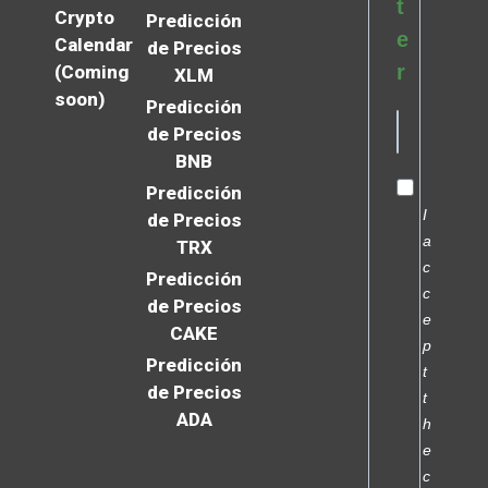
t
Crypto
Predicción
e
Calendar
de Precios
r
(Coming
XLM
soon)
Predicción
de Precios
BNB
Predicción
I
de Precios
a
TRX
c
Predicción
c
de Precios
e
CAKE
p
Predicción
t
de Precios
t
ADA
h
e
c