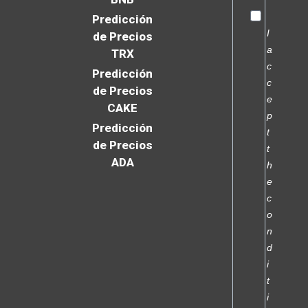
Predicción
I
de Precios
a
TRX
c
Predicción
c
de Precios
e
CAKE
p
Predicción
t
de Precios
t
ADA
h
e
c
o
n
d
i
t
i