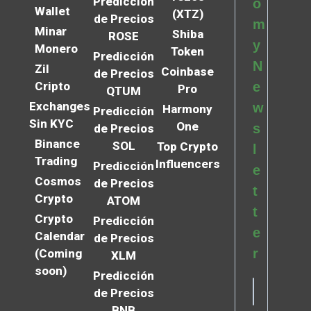
Predicción
o
Wallet
(XTZ)
de Precios
m
Minar
Shiba
ROSE
y
Monero
Token
Predicción
N
Zil
Coinbase
de Precios
Cripto
e
Pro
QTUM
Exchanges
w
Harmony
Predicción
Sin KYC
One
s
de Precios
Binance
SOL
Top Crypto
l
Trading
Influencers
Predicción
e
Cosmos
de Precios
t
Crypto
ATOM
t
Crypto
Predicción
e
Calendar
de Precios
r
(Coming
XLM
soon)
Predicción
de Precios
BNB