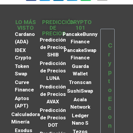
LO MÁS
PREDICCIÓN
CRYPTO
VISTO
DE
101
PRECIOS
Cardano
PancakeBunny
Predicción
(ADA)
Finance
C
de Precios
IDEX
PancakeSwap
r
SHIB
Crypto
Finance
y
Predicción
Token
Guarda
de Precios
p
Swap
Wallet
LUNA
t
Curve
Tronscan
Predicción
Finance
o
SushiSwap
de Precios
Aptos
E
Acala
AVAX
(APT)
Network
c
Predicción
Calculadora
Ledger
o
de Precios
Minería
Nano S
DOT
n
Exodus
Tezos