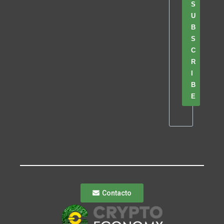
S
U
B
S
C
R
I
B
E
Contacto