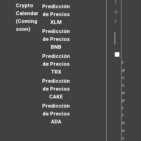
t
Crypto
Predicción
e
Calendar
de Precios
r
(Coming
XLM
soon)
Predicción
de Precios
BNB
Predicción
I
de Precios
a
TRX
c
Predicción
c
de Precios
e
CAKE
p
Predicción
t
de Precios
t
ADA
h
e
c