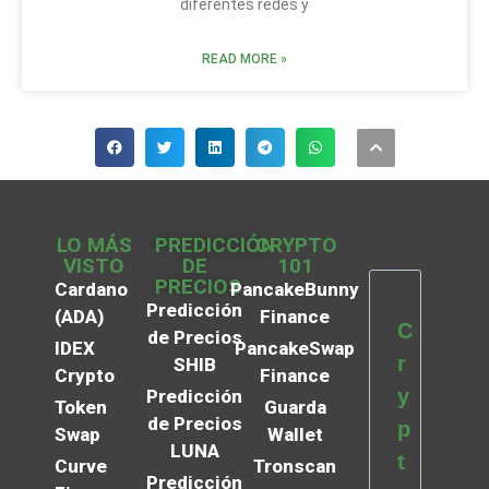
diferentes redes y
READ MORE »
LO MÁS
PREDICCIÓN
CRYPTO
VISTO
DE
101
PRECIOS
Cardano
PancakeBunny
Predicción
(ADA)
Finance
C
de Precios
IDEX
PancakeSwap
r
SHIB
Crypto
Finance
y
Predicción
Token
Guarda
de Precios
p
Swap
Wallet
LUNA
t
Curve
Tronscan
Predicción