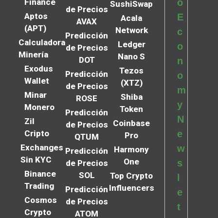
Finance
o
SushiSwap
de Precios
Aptos
E
Acala
AVAX
(APT)
Network
c
Predicción
Calculadora
Ledger
o
de Precios
Minería
Nano S
DOT
n
Exodus
Tezos
Predicción
o
Wallet
(XTZ)
de Precios
m
Minar
Shiba
ROSE
y
Monero
Token
Predicción
N
Zil
Coinbase
de Precios
Cripto
e
Pro
QTUM
Exchanges
w
Harmony
Predicción
Sin KYC
One
s
de Precios
Binance
SOL
Top Crypto
l
Trading
Influencers
Predicción
e
Cosmos
de Precios
t
Crypto
ATOM