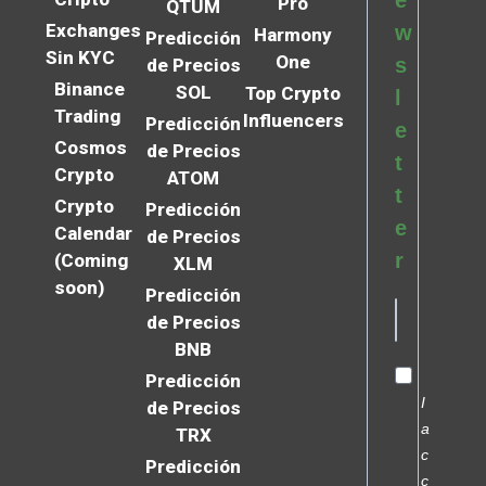
e
Pro
QTUM
Exchanges
w
Harmony
Predicción
Sin KYC
One
s
de Precios
Binance
SOL
Top Crypto
l
Trading
Influencers
Predicción
e
Cosmos
de Precios
t
Crypto
ATOM
t
Crypto
Predicción
e
Calendar
de Precios
r
(Coming
XLM
soon)
Predicción
de Precios
BNB
Predicción
I
de Precios
a
TRX
c
Predicción
c