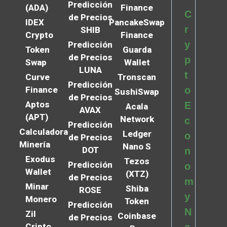
Predicción
(ADA)
Finance
C
de Precios
IDEX
PancakeSwap
r
SHIB
Crypto
Finance
y
Predicción
Token
Guarda
de Precios
p
Swap
Wallet
LUNA
t
Curve
Tronscan
Predicción
Finance
o
SushiSwap
de Precios
Aptos
E
Acala
AVAX
(APT)
Network
c
Predicción
Calculadora
Ledger
o
de Precios
Minería
Nano S
DOT
n
Exodus
Tezos
Predicción
o
Wallet
(XTZ)
de Precios
m
Minar
Shiba
ROSE
y
Monero
Token
Predicción
N
Zil
Coinbase
de Precios
Cripto