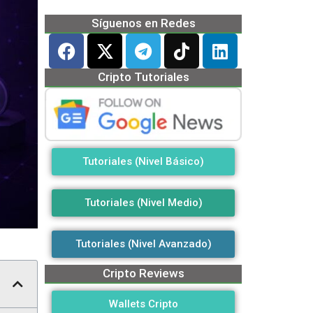
Síguenos en Redes
Cripto Tutoriales
Tutoriales (Nivel Básico)
Tutoriales (Nivel Medio)
Tutoriales (Nivel Avanzado)
Cripto Reviews
Wallets Cripto