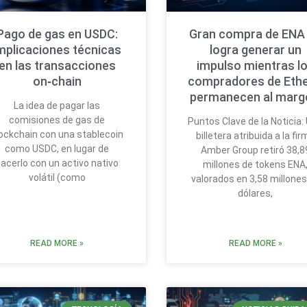
Pago de gas en USDC:
Gran compra de ENA
mplicaciones técnicas
logra generar un
en las transacciones
impulso mientras l
on‑chain
compradores de Eth
permanecen al mar
La idea de pagar las
comisiones de gas de
Puntos Clave de la Noticia:
ockchain con una stablecoin
billetera atribuida a la fi
como USDC, en lugar de
Amber Group retiró 38,8
acerlo con un activo nativo
millones de tokens ENA
volátil (como
valorados en 3,58 millones
dólares,
READ MORE »
READ MORE »