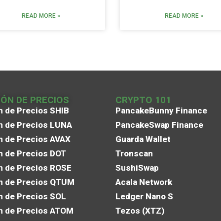
READ MORE »
READ MORE »
IÓN DE PRECIOS
CRYPTO 101
n de Precios SHIB
PancakeBunny Finance
n de Precios LUNA
PancakeSwap Finance
n de Precios AVAX
Guarda Wallet
n de Precios DOT
Tronscan
n de Precios ROSE
SushiSwap
n de Precios QTUM
Acala Network
n de Precios SOL
Ledger Nano S
n de Precios ATOM
Tezos (XTZ)