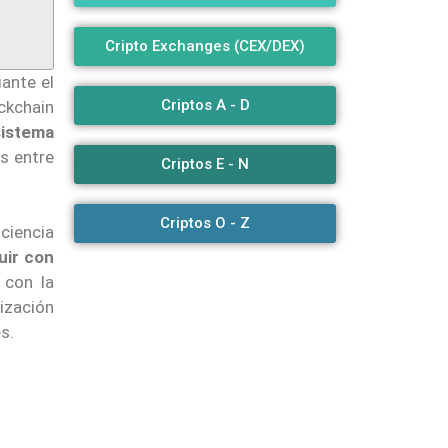
Cripto Exchanges (CEX/DEX)
ante el
Criptos A - D
ckchain
sistema
s entre
Criptos E - N
Criptos O - Z
iciencia
uir con
 con la
ización
s.