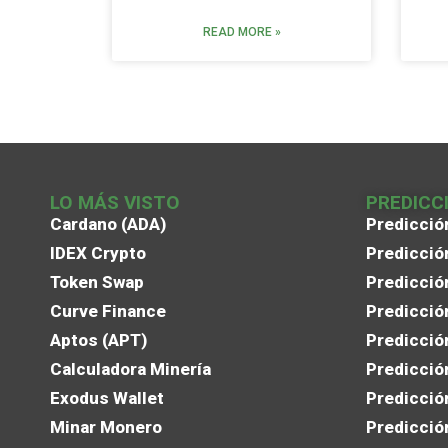
READ MORE »
LO MÁS VISTO
PREDICC
Cardano (ADA)
Predicció
IDEX Crypto
Predicció
Token Swap
Predicció
Curve Finance
Predicció
Aptos (APT)
Predicció
Calculadora Minería
Predicció
Exodus Wallet
Predicció
Minar Monero
Predicció