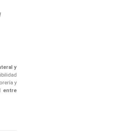
l
teral y
bilidad
orería y
d entre