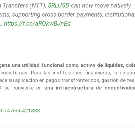
n Transfers (NTT),
$RLUSD
can now move natively
ms, supporting cross-border payments, institutiona
e…
https://t.co/aRQkwBJnEd
gana una utilidad funcional como activo de liquidez, cola
sistemas. Para las instituciones financieras, la disponi
ece su aplicación en pagos transfronterizos, gestión de tes
SD se convierte en
una infraestructura de conectivida
2535747656421833