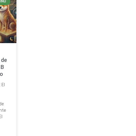
 INU
 de
IB
to
 El
 de
nte
El