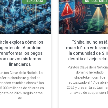
TECNOLOGÍA
NOTICIAS SHIBA
ircle explora cómo los
“Shiba Inu no está
agentes de IA podrían
muerto”: un veterano
ransformar los pagos
la comunidad de SH
con nuevos sistemas
desafía el viejo rela
financieros
Puntos Clave de la Noticia:
dominio heredado
untos Clave de la Noticia: La
shibatoken.com fue
oferta circulante global de
actualizado el 17 de abril
nedas estables alcanzó los
2026 y presenta actualme
5.000 millones de dólares en
un aviso de suspensión. 
gosto de 2026, según datos
de