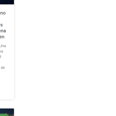
 no
os
ena
gen
 Una
rma
9
,
 de