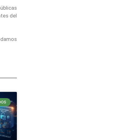
úblicas
ntes del
endamos
DOS