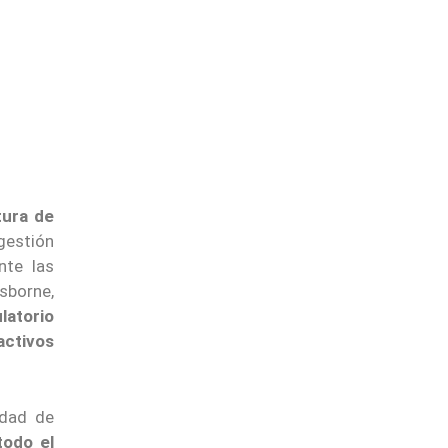
tura de
 gestión
nte las
sborne,
latorio
activos
idad de
todo el