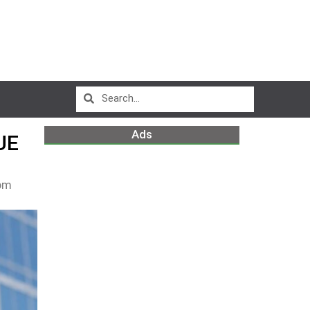
Ads
UE
pm