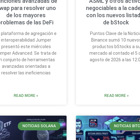
unciones avanzadas de
ASML y otros activ
wap para resolver uno
negociables a la cad
de los mayores
con los nuevos lista
problemas de las DeFi
de bStock
 plataforma de agregación e
Puntos Clave de la Notici
interoperabilidad Jumper
Binance sumó 10 nuevo
presentó este miércoles
productos bStocks a s
mper Advanced. Se trata de
mercado al contado el 5 
n conjunto de herramientas
agosto de 2026 a las 12:
avanzadas orientadas a
resolver las ineficiencias
READ MORE »
READ MORE »
NOTICIAS SOLANA
NOTICIAS BIT