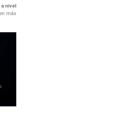
a nivel
 en más