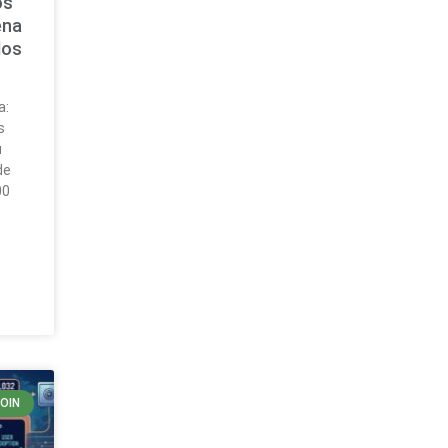
os
ena
dos
a:
s
u
de
00
COIN