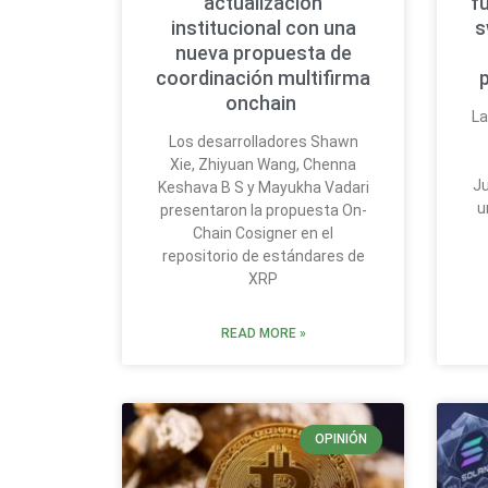
actualización
f
institucional con una
s
nueva propuesta de
coordinación multifirma
onchain
La
Los desarrolladores Shawn
Xie, Zhiyuan Wang, Chenna
Ju
Keshava B S y Mayukha Vadari
u
presentaron la propuesta On-
Chain Cosigner en el
repositorio de estándares de
XRP
READ MORE »
OPINIÓN