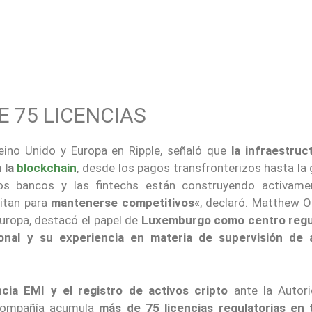
E 75 LICENCIAS
eino Unido y Europa en Ripple, señaló que
la infraestruc
 la
blockchain
, desde los pagos transfronterizos hasta la
Los bancos y las fintechs están construyendo activame
sitan para
mantenerse competitivos
«, declaró. Matthew O
Europa, destacó el papel de
Luxemburgo como centro regu
nal y su experiencia en materia de supervisión de 
ncia EMI y el registro de activos cripto
ante la Autor
 compañía acumula
más de 75 licencias regulatorias en 