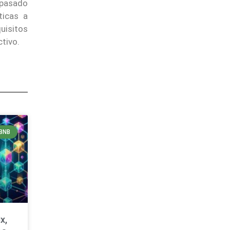
 pasado
ticas a
uisitos
tivo.
BNB
x,