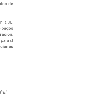
ados de
n la UE,
e pagos
gración
.
 para el
uciones
full