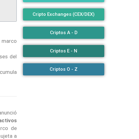
Cripto Exchanges (CEX/DEX)
Criptos A - D
l marco
Criptos E - N
ses del
Criptos O - Z
acumula
anunció
activos
arco de
ujeta a