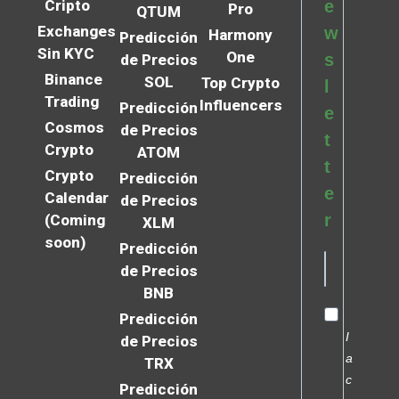
Cripto
e
Pro
QTUM
Exchanges
w
Harmony
Predicción
Sin KYC
One
s
de Precios
Binance
SOL
Top Crypto
l
Trading
Influencers
Predicción
e
Cosmos
de Precios
t
Crypto
ATOM
t
Crypto
Predicción
e
Calendar
de Precios
r
(Coming
XLM
soon)
Predicción
de Precios
BNB
Predicción
I
de Precios
a
TRX
c
Predicción