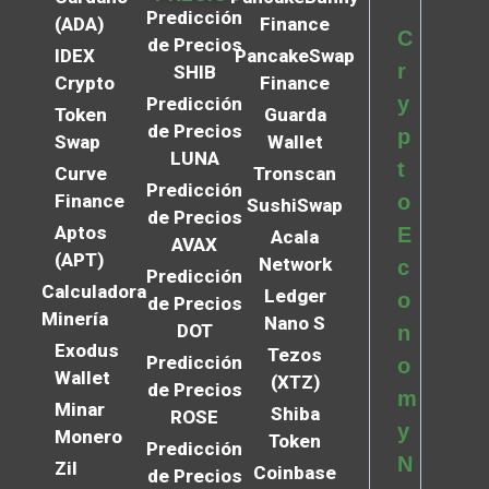
Predicción
(ADA)
Finance
C
de Precios
IDEX
PancakeSwap
r
SHIB
Crypto
Finance
y
Predicción
Token
Guarda
de Precios
p
Swap
Wallet
LUNA
t
Curve
Tronscan
Predicción
Finance
o
SushiSwap
de Precios
Aptos
E
Acala
AVAX
(APT)
Network
c
Predicción
Calculadora
Ledger
o
de Precios
Minería
Nano S
DOT
n
Exodus
Tezos
Predicción
o
Wallet
(XTZ)
de Precios
m
Minar
Shiba
ROSE
y
Monero
Token
Predicción
N
Zil
Coinbase
de Precios