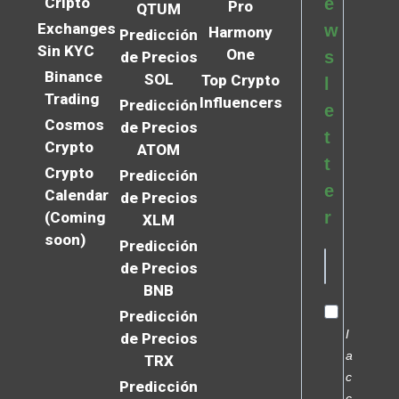
Cripto
e
Pro
QTUM
Exchanges
w
Harmony
Predicción
Sin KYC
One
s
de Precios
Binance
SOL
Top Crypto
l
Trading
Influencers
Predicción
e
Cosmos
de Precios
t
Crypto
ATOM
t
Crypto
Predicción
e
Calendar
de Precios
r
(Coming
XLM
soon)
Predicción
de Precios
BNB
Predicción
I
de Precios
a
TRX
c
Predicción
c