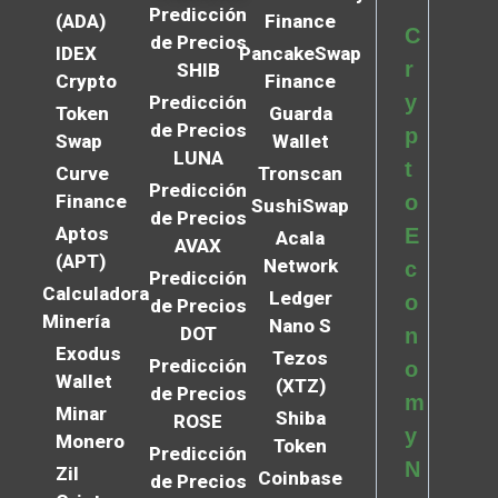
Predicción
(ADA)
Finance
C
de Precios
IDEX
PancakeSwap
r
SHIB
Crypto
Finance
y
Predicción
Token
Guarda
de Precios
p
Swap
Wallet
LUNA
t
Curve
Tronscan
Predicción
Finance
o
SushiSwap
de Precios
Aptos
E
Acala
AVAX
(APT)
Network
c
Predicción
Calculadora
Ledger
o
de Precios
Minería
Nano S
DOT
n
Exodus
Tezos
Predicción
o
Wallet
(XTZ)
de Precios
m
Minar
Shiba
ROSE
y
Monero
Token
Predicción
N
Zil
Coinbase
de Precios