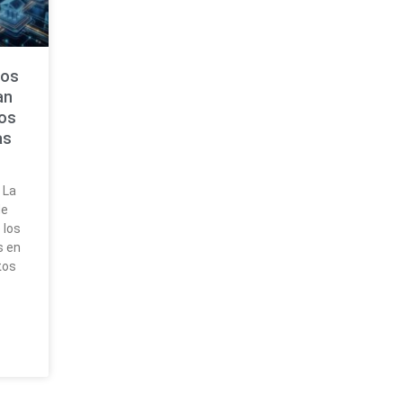
los
an
gos
as
 La
de
 los
s en
tos