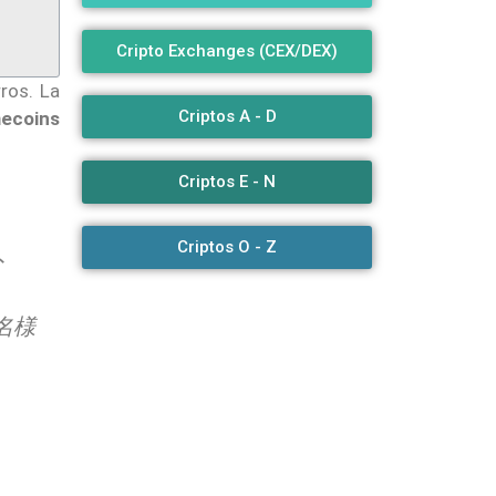
Cripto Exchanges (CEX/DEX)
ros. La
Criptos A - D
mecoins
Criptos E - N
Criptos O - Z
ト
名様