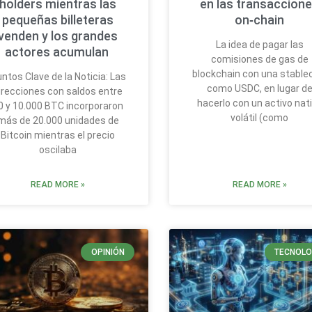
holders mientras las
en las transaccion
pequeñas billeteras
on‑chain
venden y los grandes
La idea de pagar las
actores acumulan
comisiones de gas de
blockchain con una stable
ntos Clave de la Noticia: Las
como USDC, en lugar d
irecciones con saldos entre
hacerlo con un activo nat
0 y 10.000 BTC incorporaron
volátil (como
más de 20.000 unidades de
Bitcoin mientras el precio
oscilaba
READ MORE »
READ MORE »
OPINIÓN
TECNOLO