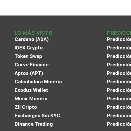
LO MÁS VISTO
PREDICC
Cardano (ADA)
Predicció
IDEX Crypto
Predicció
Token Swap
Predicció
Curve Finance
Predicció
Aptos (APT)
Predicció
Calculadora Minería
Predicció
Exodus Wallet
Predicció
Minar Monero
Predicció
Zil Cripto
Predicció
Exchanges Sin KYC
Predicció
Binance Trading
Predicció