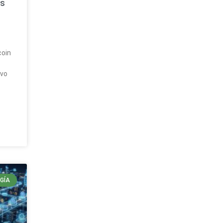
es
coin
e
ivo
GÍA