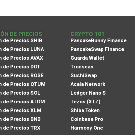
IÓN DE PRECIOS
CRYPTO 101
n de Precios SHIB
PancakeBunny Finance
n de Precios LUNA
PancakeSwap Finance
n de Precios AVAX
Guarda Wallet
n de Precios DOT
Tronscan
n de Precios ROSE
SushiSwap
n de Precios QTUM
Acala Network
n de Precios SOL
Ledger Nano S
n de Precios ATOM
Tezos (XTZ)
n de Precios XLM
Shiba Token
n de Precios BNB
Coinbase Pro
n de Precios TRX
Harmony One