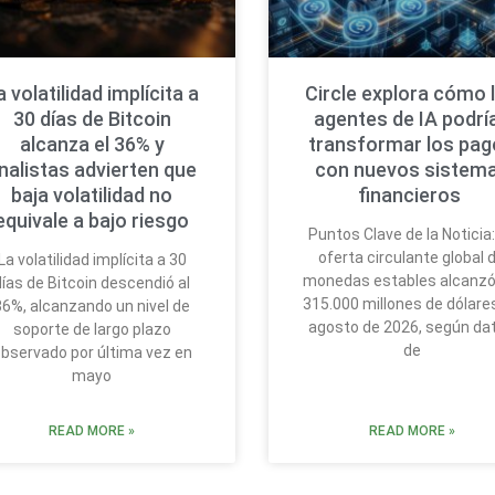
a volatilidad implícita a
Circle explora cómo 
30 días de Bitcoin
agentes de IA podrí
alcanza el 36% y
transformar los pa
nalistas advierten que
con nuevos sistem
baja volatilidad no
financieros
equivale a bajo riesgo
Puntos Clave de la Noticia:
oferta circulante global 
La volatilidad implícita a 30
monedas estables alcanzó
días de Bitcoin descendió al
315.000 millones de dólare
36%, alcanzando un nivel de
agosto de 2026, según da
soporte de largo plazo
de
bservado por última vez en
mayo
READ MORE »
READ MORE »