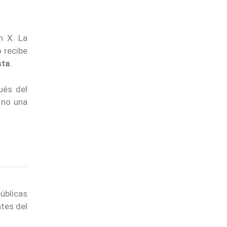
n X. La
 recibe
sta
.
ués del
 no una
úblicas
ntes del