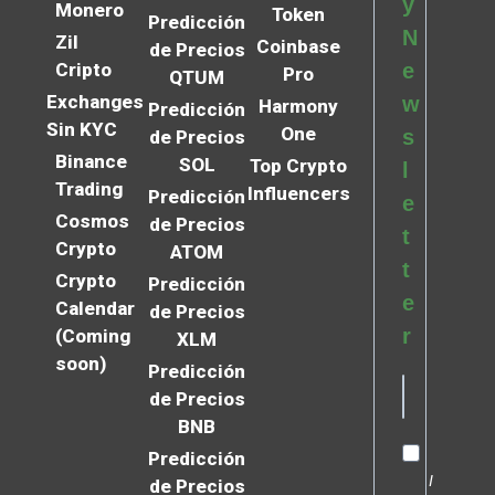
y
Monero
Token
Predicción
N
Zil
Coinbase
de Precios
Cripto
e
Pro
QTUM
Exchanges
w
Harmony
Predicción
Sin KYC
One
s
de Precios
Binance
SOL
Top Crypto
l
Trading
Influencers
Predicción
e
Cosmos
de Precios
t
Crypto
ATOM
t
Crypto
Predicción
e
Calendar
de Precios
r
(Coming
XLM
soon)
Predicción
de Precios
BNB
Predicción
I
de Precios