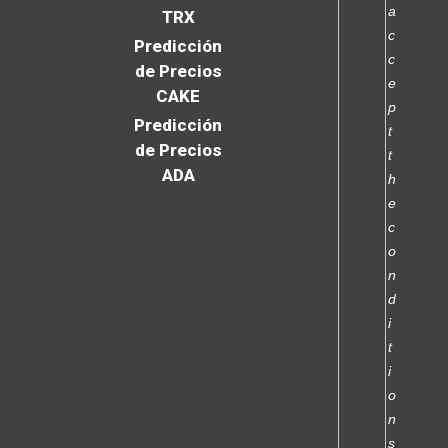
a
TRX
c
Predicción
c
de Precios
e
CAKE
p
Predicción
t
de Precios
t
ADA
h
e
c
o
n
d
i
t
i
o
n
s