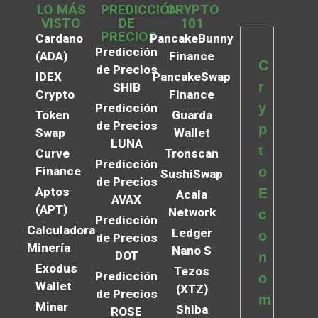
LO MÁS
PREDICCIÓN
CRYPTO
VISTO
DE
101
PRECIOS
Cardano
PancakeBunny
Predicción
(ADA)
Finance
C
de Precios
IDEX
PancakeSwap
r
SHIB
Crypto
Finance
y
Predicción
Token
Guarda
de Precios
p
Swap
Wallet
LUNA
t
Curve
Tronscan
Predicción
Finance
o
SushiSwap
de Precios
Aptos
E
Acala
AVAX
(APT)
Network
c
Predicción
Calculadora
Ledger
o
de Precios
Minería
Nano S
DOT
n
Exodus
Tezos
Predicción
o
Wallet
(XTZ)
de Precios
m
Minar
Shiba
ROSE