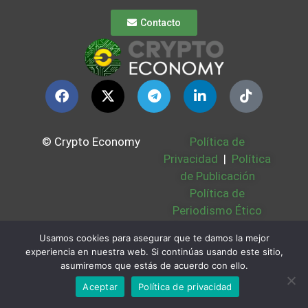
Contacto
© Crypto Economy
Política de
Privacidad
|
Política
de Publicación
Política de
Periodismo Ético
Política Cookies
|
Usamos cookies para asegurar que te damos la mejor
Bases Legales
|
experiencia en nuestra web. Si continúas usando este sitio,
Partners
|
Sobre
asumiremos que estás de acuerdo con ello.
Nosotros
Aceptar
Política de privacidad