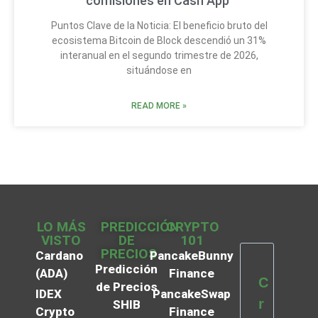
comisiones en Cash App
Puntos Clave de la Noticia: El beneficio bruto del
ecosistema Bitcoin de Block descendió un 31%
interanual en el segundo trimestre de 2026,
situándose en
READ MORE »
LO MÁS
PREDICCIÓN
CRYPTO
VISTO
DE
101
PRECIOS
Cardano
PancakeBunny
Predicción
(ADA)
Finance
C
de Precios
IDEX
PancakeSwap
r
SHIB
Crypto
Finance