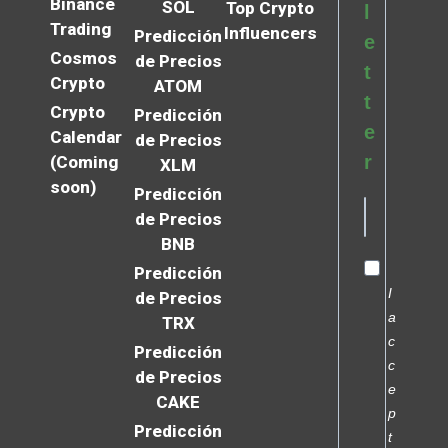
Binance
SOL
Top Crypto
l
Trading
Influencers
Predicción
e
Cosmos
de Precios
t
Crypto
ATOM
t
Crypto
Predicción
e
Calendar
de Precios
r
(Coming
XLM
soon)
Predicción
de Precios
BNB
Predicción
I
de Precios
a
TRX
c
Predicción
c
de Precios
e
CAKE
p
Predicción
t