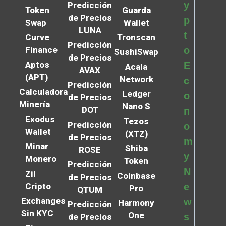
y
Predicción
Token
Guarda
de Precios
p
Swap
Wallet
LUNA
t
Curve
Tronscan
Predicción
Finance
o
SushiSwap
de Precios
Aptos
E
Acala
AVAX
(APT)
Network
c
Predicción
Calculadora
Ledger
o
de Precios
Minería
Nano S
DOT
n
Exodus
Tezos
Predicción
o
Wallet
(XTZ)
de Precios
m
Minar
Shiba
ROSE
y
Monero
Token
Predicción
N
Zil
Coinbase
de Precios
Cripto
e
Pro
QTUM
Exchanges
w
Harmony
Predicción
Sin KYC
One
s
de Precios