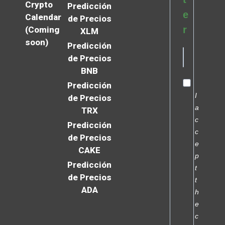
Crypto
Predicción
e
Calendar
de Precios
r
(Coming
XLM
soon)
Predicción
de Precios
BNB
Predicción
I
de Precios
a
TRX
c
Predicción
c
de Precios
e
CAKE
p
Predicción
t
de Precios
t
ADA
h
e
c