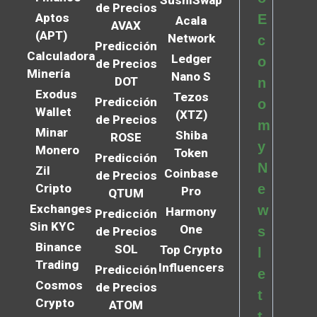
SushiSwap
de Precios
Aptos
E
Acala
AVAX
(APT)
Network
c
Predicción
Calculadora
Ledger
o
de Precios
Minería
Nano S
DOT
n
Exodus
Tezos
Predicción
o
Wallet
(XTZ)
de Precios
m
Minar
Shiba
ROSE
y
Monero
Token
Predicción
N
Zil
Coinbase
de Precios
Cripto
e
Pro
QTUM
Exchanges
w
Harmony
Predicción
Sin KYC
One
s
de Precios
Binance
SOL
Top Crypto
l
Trading
Influencers
Predicción
e
Cosmos
de Precios
t
Crypto
ATOM
t