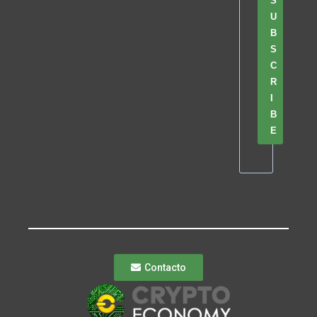
S
U
B
S
C
R
I
B
E
Contacto