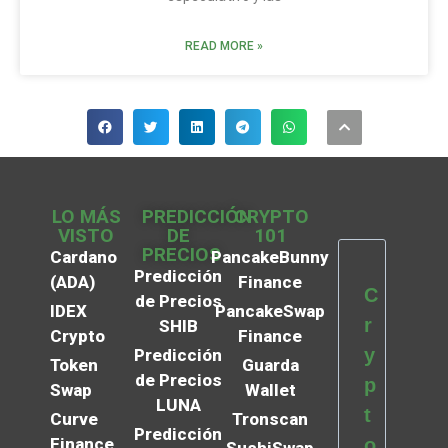
READ MORE »
LO MÁS
PREDICCIÓN
CRYPTO
VISTO
DE
101
PRECIOS
Cardano
PancakeBunny
Predicción
(ADA)
Finance
C
de Precios
IDEX
PancakeSwap
r
SHIB
Crypto
Finance
y
Predicción
Token
Guarda
de Precios
p
Swap
Wallet
LUNA
t
Curve
Tronscan
Predicción
Finance
o