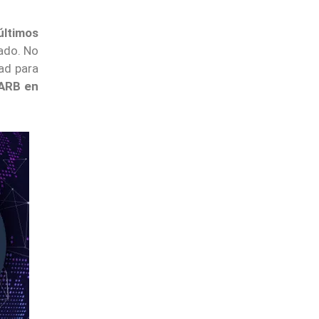
últimos
ado. No
dad para
 ARB en