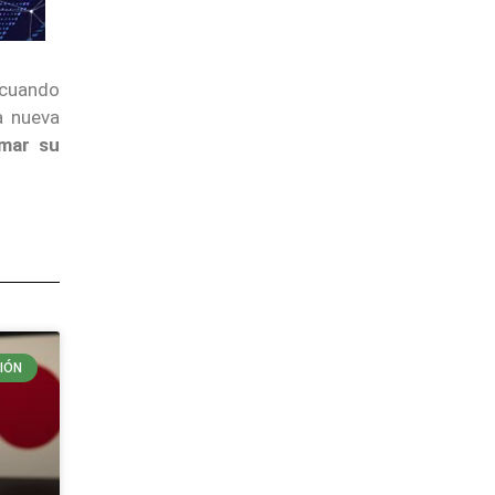
cuando
a nueva
rmar su
IÓN