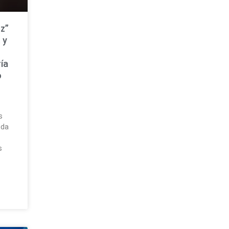
z”
 y
ía
o
a
s
uda
s