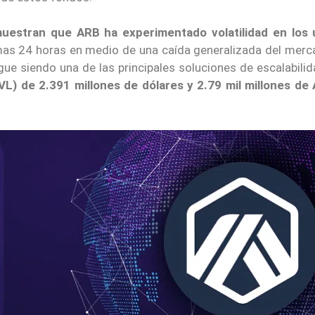
estran que ARB ha experimentado volatilidad en los 
mas 24 horas en medio de una caída generalizada del merc
ue siendo una de las principales soluciones de escalabili
VL) de 2.391 millones de dólares y 2.79 mil millones de