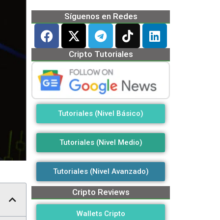
Síguenos en Redes
Cripto Tutoriales
Tutoriales (Nivel Básico)
Tutoriales (Nivel Medio)
Tutoriales (Nivel Avanzado)
Cripto Reviews
Wallets Cripto