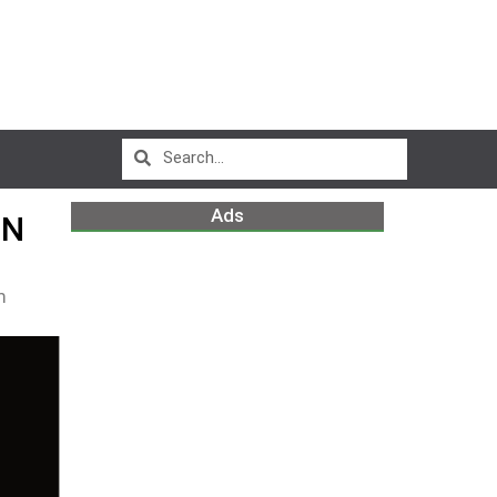
Ads
UN
m