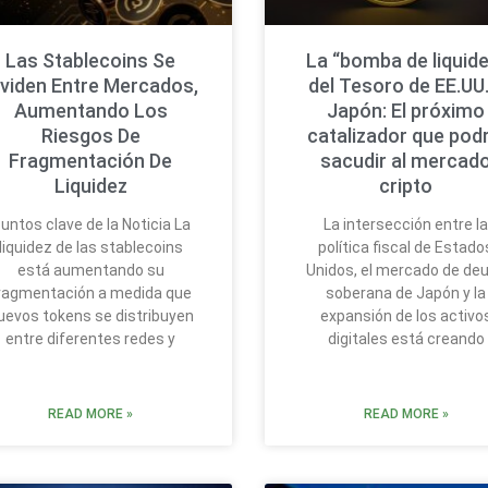
Las Stablecoins Se
La “bomba de liquide
ividen Entre Mercados,
del Tesoro de EE.UU.
Aumentando Los
Japón: El próximo
Riesgos De
catalizador que podr
Fragmentación De
sacudir al mercad
Liquidez
cripto
untos clave de la Noticia La
La intersección entre l
liquidez de las stablecoins
política fiscal de Estado
está aumentando su
Unidos, el mercado de de
ragmentación a medida que
soberana de Japón y la
uevos tokens se distribuyen
expansión de los activo
entre diferentes redes y
digitales está creando
READ MORE »
READ MORE »