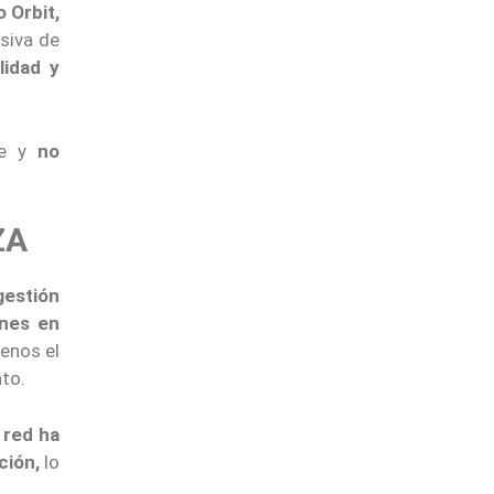
 Orbit,
esiva de
lidad y
le y
no
ZA
gestión
ones en
enos el
to.
 red ha
ción,
lo