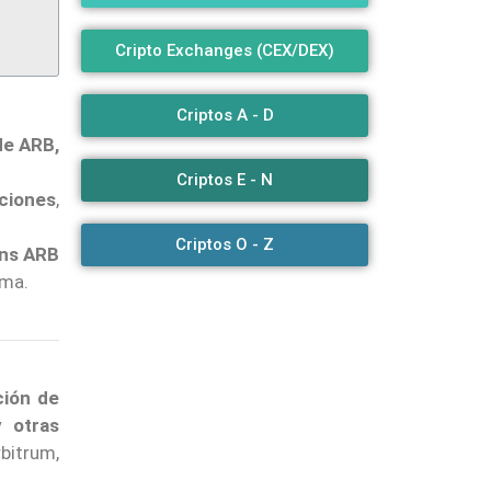
Cripto Exchanges (CEX/DEX)
Criptos A - D
de ARB,
Criptos E - N
cciones
,
Criptos O - Z
ens ARB
ema.
ción de
 otras
bitrum,