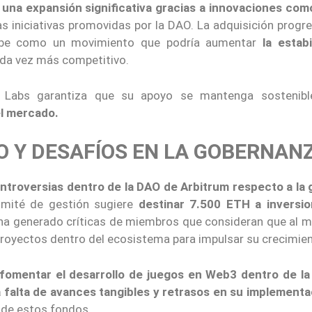
una expansión significativa gracias a innovaciones como
as iniciativas promovidas por la DAO. La adquisición progr
ibe como un movimiento que podría aumentar
la estabi
da vez más competitivo.
n Labs garantiza que su apoyo se mantenga sostenib
el mercado.
O Y DESAFÍOS EN LA GOBERNAN
ntroversias dentro de la DAO de Arbitrum respecto a la 
mité de gestión sugiere
destinar 7.500 ETH a inversi
e ha generado críticas de miembros que consideran que al m
proyectos dentro del ecosistema para impulsar su crecimien
fomentar el desarrollo de juegos en Web3 dentro de la
a falta de avances tangibles y retrasos en su implementa
 de estos fondos.