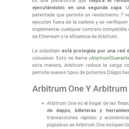
Es una plataforma que
mejora el rendi
ejecutándolos en una segunda capa
. U
patentada que permite un rendimiento 7 ve
ejecuten fuera de la cadena y se verifiquen
implementar cualquier contrato compatible c
de Ethereum y la eficiencia de Arbitrum.
La sidechain
está protegida por una red d
consenso. Esto se llama «
AnytrustGuarant
esta manera, Arbitrum reduce la carga 
permite nuevos tipos de potentes DApps bas
Arbitrum One Y Arbitrum
Arbitrum One es el hogar de las fina
de dapps, billeteras y herramie
transacciones rápidas y económica
populares en Arbitrum One incluyen U