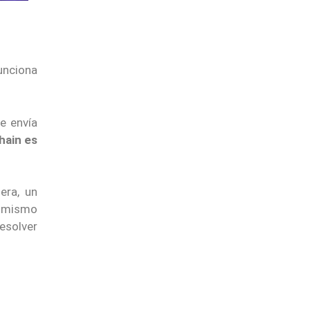
Funciona
e envía
hain es
era, un
l mismo
esolver