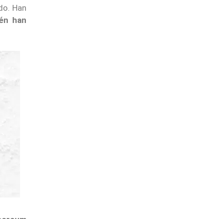
do. Han
én han