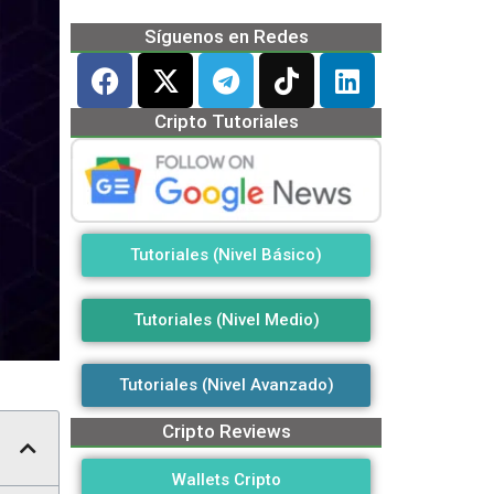
Síguenos en Redes
Cripto Tutoriales
Tutoriales (Nivel Básico)
Tutoriales (Nivel Medio)
Tutoriales (Nivel Avanzado)
Cripto Reviews
Wallets Cripto