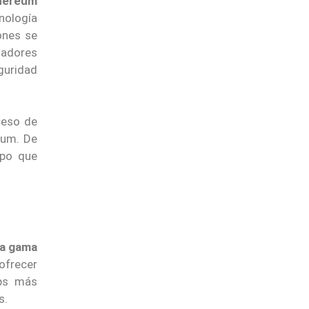
thereum
nología
ones se
lladores
eguridad
ceso de
eum. De
mpo que
ia gama
frecer
pps más
s.