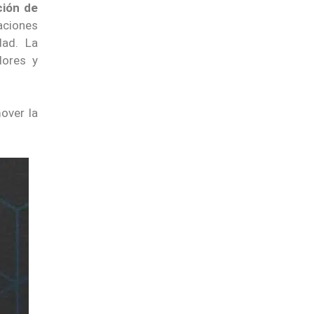
ción de
aciones
dad. La
dores y
over la