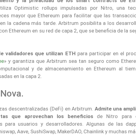
miento y la privacidad de los smart contracts de E
tiliza Optimistic rollups impulsadas por Nitro, una tec
ces mayor que Ethereum para facilitar que las transacci
 en la cadena más tarde. Arbitrum posibilita a los desarro
on Ethereum en su red de capa 2, que se beneficia de la s
e validadores que utilizan ETH
para participar en el pro
ee
» y garantiza que Arbitrum sea tan seguro como Ether
computacional y de almacenamiento en Ethereum al tie
adas en la capa 2.
 Nova.
nzas descentralizadas (DeFi) en Arbitrum.
Admite una ampl
ntas que aprovechan los beneficios
de Nitro para o
s para usuarios y desarrolladores. Algunas de las da
niswap, Aave, SushiSwap, MakerDAO, Chainlink y muchas má