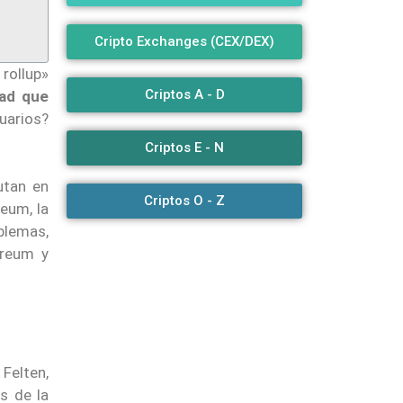
Cripto Exchanges (CEX/DEX)
 rollup»
Criptos A - D
dad que
suarios?
Criptos E - N
utan en
Criptos O - Z
eum, la
blemas,
ereum y
Felten,
s de la