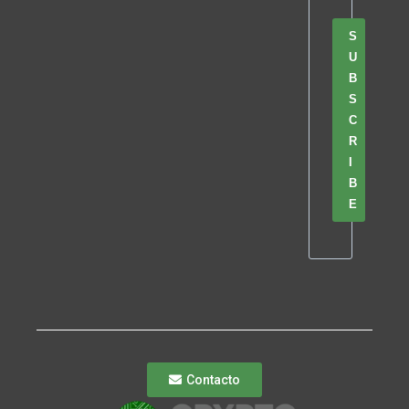
S
U
B
S
C
R
I
B
E
Contacto