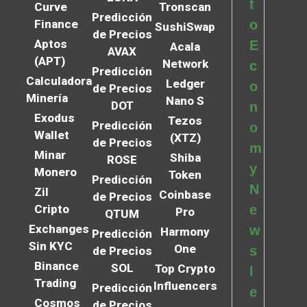
t
Curve
Tronscan
Predicción
Finance
o
SushiSwap
de Precios
Aptos
E
Acala
AVAX
(APT)
Network
c
Predicción
Calculadora
Ledger
o
de Precios
Minería
Nano S
DOT
n
Exodus
Tezos
Predicción
o
Wallet
(XTZ)
de Precios
m
Minar
Shiba
ROSE
y
Monero
Token
Predicción
N
Zil
Coinbase
de Precios
Cripto
e
Pro
QTUM
Exchanges
w
Harmony
Predicción
Sin KYC
One
s
de Precios
Binance
SOL
Top Crypto
l
Trading
Influencers
Predicción
e
Cosmos
de Precios