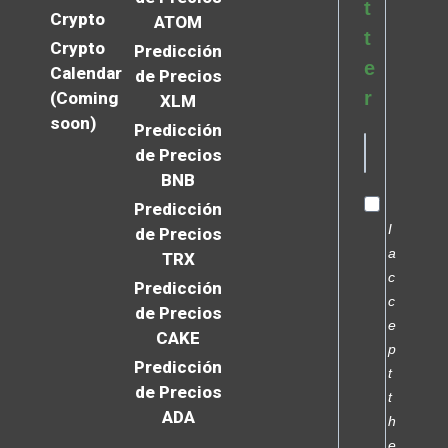
t
Crypto
ATOM
t
Crypto
Predicción
e
Calendar
de Precios
r
(Coming
XLM
soon)
Predicción
de Precios
BNB
Predicción
I
de Precios
a
TRX
c
Predicción
c
de Precios
e
CAKE
p
Predicción
t
de Precios
t
ADA
h
e