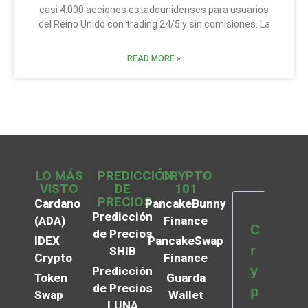
casi 4.000 acciones estadounidenses para usuarios
del Reino Unido con trading 24/5 y sin comisiones. La
READ MORE »
LO MÁS
PREDICCIÓN
CRYPTO
VISTO
DE
101
PRECIOS
Cardano
PancakeBunny
Predicción
(ADA)
Finance
C
de Precios
IDEX
PancakeSwap
r
SHIB
Crypto
Finance
y
Predicción
Token
Guarda
de Precios
p
Swap
Wallet
LUNA