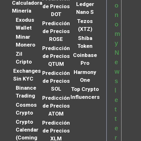
Calculadora
Ledger
o
de Precios
Minería
Nano S
DOT
n
Exodus
Tezos
Predicción
o
Wallet
(XTZ)
de Precios
m
Minar
Shiba
ROSE
y
Monero
Token
Predicción
N
Zil
Coinbase
de Precios
Cripto
e
Pro
QTUM
Exchanges
w
Harmony
Predicción
Sin KYC
One
s
de Precios
Binance
SOL
Top Crypto
l
Trading
Influencers
Predicción
e
Cosmos
de Precios
t
Crypto
ATOM
t
Crypto
Predicción
e
Calendar
de Precios
r
(Coming
XLM