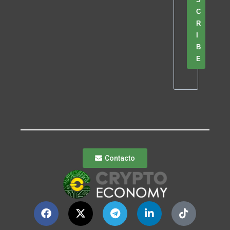
C
R
I
B
E
Contacto