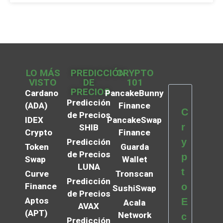
LO MÁS
PREDICCIÓN
CRYPTO
VISTO
DE
101
PRECIOS
Cardano
PancakeBunny
Predicción
(ADA)
Finance
C
de Precios
IDEX
PancakeSwap
r
SHIB
Crypto
Finance
y
Predicción
Token
Guarda
de Precios
p
Swap
Wallet
LUNA
t
Curve
Tronscan
Predicción
Finance
o
SushiSwap
de Precios
Aptos
E
Acala
AVAX
(APT)
Network
c
Predicción