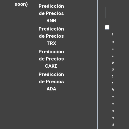
soon)
Predicción
de Precios
BNB
Predicción
I
de Precios
a
TRX
c
Predicción
c
de Precios
e
CAKE
p
Predicción
t
de Precios
t
ADA
h
e
c
o
n
d